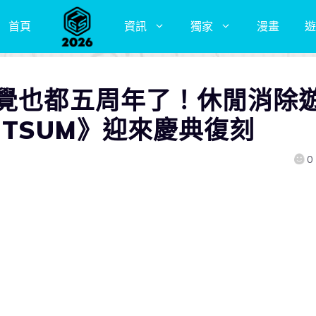
首頁
資訊
獨家
漫畫
遊
不覺也都五周年了！休閒消除
M TSUM》迎來慶典復刻
0