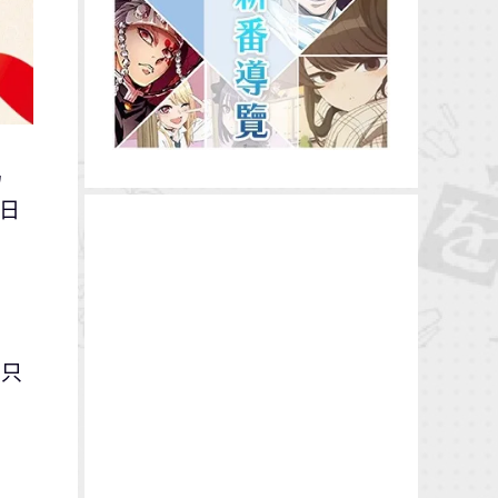
為
5日
。只