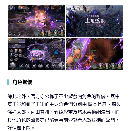
▍
角色聲優
除此之外，官方亦公佈了不少遊戲內角色的聲優。其中
魔王軍和獅子王軍的主要角色們分別由 岡本信彦、森久
保祥太郎、内田真禮、竹達彩奈及悠木碧擔綱演出。而
其他角色的聲優亦已隨着事前登錄者人數達標而公開，
詳情如下圖。