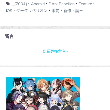
_{7004}
、
Android
、
DArk Rebellion
、
Feature
、
iOS
、
ダークリベリオン
、
事前
、
新作
、
魔王
留言
查看更多留言 ›