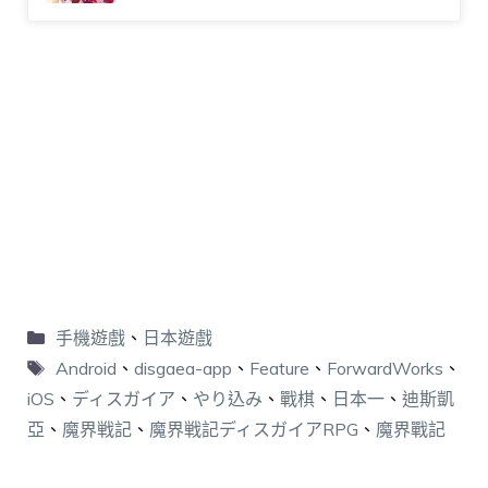
手機遊戲
、
日本遊戲
Android
、
disgaea-app
、
Feature
、
ForwardWorks
、
iOS
、
ディスガイア
、
やり込み
、
戰棋
、
日本一
、
迪斯凱
亞
、
魔界戦記
、
魔界戦記ディスガイアRPG
、
魔界戰記