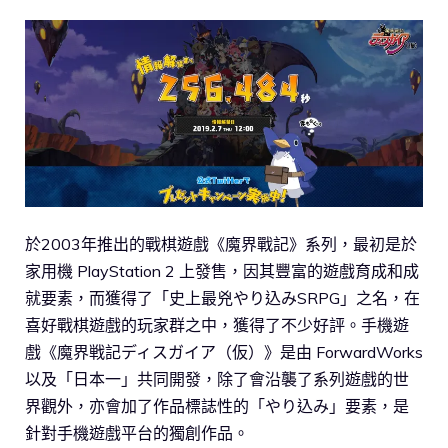
於2003年推出的戰棋遊戲《魔界戰記》系列，最初是於
家用機 PlayStation 2 上發售，因其豐富的遊戲育成和成
就要素，而獲得了「史上最兇やり込みSRPG」之名，在
喜好戰棋遊戲的玩家群之中，獲得了不少好評。手機遊
戲《魔界戦記ディスガイア（仮）》是由 ForwardWorks
以及「日本一」共同開發，除了會沿襲了系列遊戲的世
界觀外，亦會加了作品標誌性的「やり込み」要素，是
針對手機遊戲平台的獨創作品。