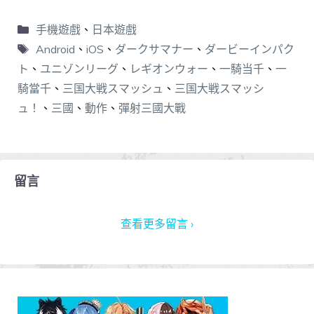
手機遊戲
、
日本遊戲
Android
、
iOS
、
ダークサマナー
、
ダービーインパク
ト
、
ユニゾンリーグ
、
レギオンウォー
、
一騎当千
、
一
騎當千
、
三国大戦スマッシュ
、
三国大戦スマッシ
ュ！
、
三國
、
動作
、
彈射三國大戰
留言
查看更多留言 ›