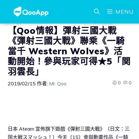
MENU
【Qoo情報】彈射三國大戰
《彈射三國大戰》聯乘《一騎
當千 Western Wolves》活
動開始！參與玩家可得★5「関
羽雲長」
0
0
2019/02/15
作者:
Mr. Qoo
日本 Ateam 宣佈旗下遊戲《彈射三國大戰》（日文：三
国大戦スマッシュ！）今天（15）會與動畫作品《一騎