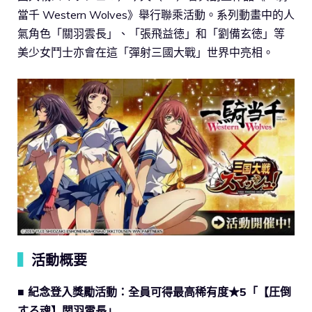
當千 Western Wolves》舉行聯乘活動。系列動畫中的人
氣角色「關羽雲長」、「張飛益徳」和「劉備玄徳」等
美少女鬥士亦會在這「彈射三國大戰」世界中亮相。
▍
活動概要
■ 紀念登入獎勵活動：全員可得最高稀有度★5「【圧倒
する魂】関羽雲長」