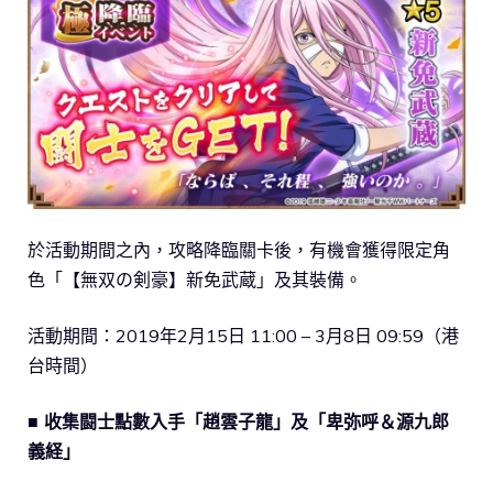
於活動期間之內，攻略降臨關卡後，有機會獲得限定角
色「【無双の剣豪】新免武蔵」及其裝備。
活動期間：2019年2月15日 11:00 – 3月8日 09:59（港
台時間）
■ 收集闘士點數入手「趙雲子龍」及「卑弥呼＆源九郎
義経」