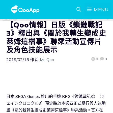
MENU
【Qoo情報】日版《鎖鏈戰記
3》釋出與《關於我轉生變成史
萊姆這檔事》聯乘活動宣傳片
及角色技能展示
0
0
2019/02/18
作者:
Mr. Qoo
日本 SEGA Games 推出的手機 RPG《鎖鏈戰記3》（チ
ェインクロニクル3）預定將於本週四正式舉行與人氣動
畫《關於我轉生變成史萊姆這檔事》聯乘活動。官方在