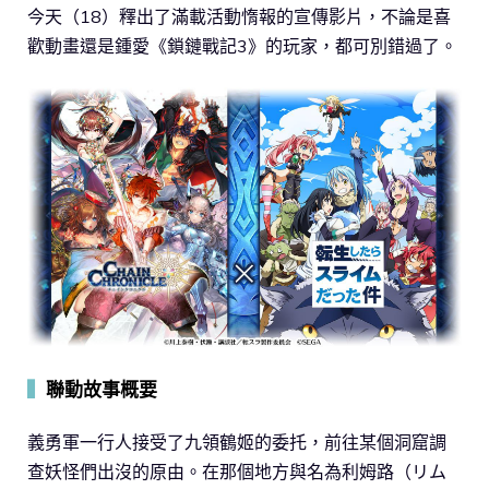
今天（18）釋出了滿載活動惰報的宣傳影片，不論是喜
歡動畫還是鍾愛《鎖鏈戰記3》的玩家，都可別錯過了。
▍
聯動故事概要
義勇軍一行人接受了九領鶴姬的委托，前往某個洞窟調
查妖怪們出沒的原由。在那個地方與名為利姆路（リム