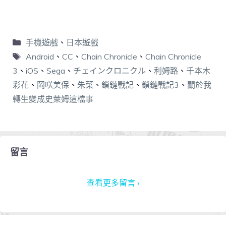
手機遊戲
、
日本遊戲
Android
、
CC
、
Chain Chronicle
、
Chain Chronicle
3
、
iOS
、
Sega
、
チェインクロニクル
、
利姆路
、
千本木
彩花
、
岡咲美保
、
朱菜
、
鎖鏈戰記
、
鎖鏈戰記3
、
關於我
轉生變成史萊姆這檔事
留言
查看更多留言 ›