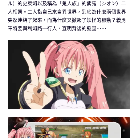
ル）的史萊姆以及稱為「鬼人族」的紫苑（シオン）二
人相遇。二人指自己來自異世界，到底為什麼兩個世界
突然連結了起來，而為什麼又掀起了妖怪的騷動？義勇
軍將要與利姆路一行人，查明背後的謎團⋯⋯