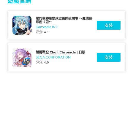
遊戲官網
關於我轉生變成史萊姆這檔事 ～魔國連
邦創世記～
安裝
Gamegate INC.
評分:
4.1
鎖鏈戰記 ChainChronicle | 日版
安裝
SEGA CORPORATION
評分:
4.5