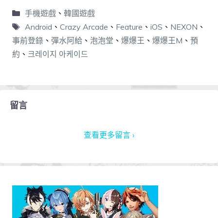
手機遊戲
、
韓國遊戲
Android
、
Crazy Arcade
、
Feature
、
iOS
、
NEXON
、
事前登錄
、
彈水阿給
、
泡泡堂
、
爆爆王
、
爆爆王M
、
預
約
、
크레이지 아케이드
留言
查看更多留言 ›