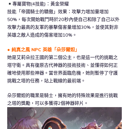
專屬寶物(4技能)：黃金榮耀
技能「帝國騎士的驕傲」效果：攻擊力增加量增加
50%，每次開始戰鬥時於20秒內使自己和除了自己以外
攻擊力最高的友軍的暴擊傷害量增加30%，並使其對非
英雄之敵人造成的傷害增加10%。
● 純真之風 NPC 英雄「朵莎爾妲」
她是艾莉朵拉王國的第二個公主，也是這一代的挑戰之
塔守衛。具有復原古代神器的技術技術、並懂得如何正
確地使用那些神器。當世界面臨危機，她則暫停了守護
挑戰之塔的任務，站上戰線的最前端。
朵莎爾妲的職業是騎士，擁有她的特殊效果是進行挑戰
之塔的獎勵，可以多獲得2個神器碎片。