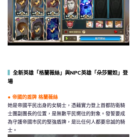
▍
全新英雄「格蘭薇絲」與NPC英雄「朵莎爾妲」登
場
● 帝國的盾牌 格蘭薇絲
她是帝國平民出身的女騎士，憑藉實力登上首都防衛騎
士團副團長的位置，是無數平民嚮往的對象。發誓要成
為守護帝國市民的堅強盾牌，是比任何人都要忠誠的騎
士。