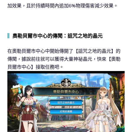
加效果，且於持續時間內追加6%物理傷害減少效果。
▍
奧勒貝爾市中心的傳聞：詛咒之地的晶元
在奧勒貝爾市中心中開始傳開了【詛咒之地的晶元】的
傳聞，據說前往就可以獲得大量神祕晶元，快來【奧勒
貝爾市中心】接取任務吧。