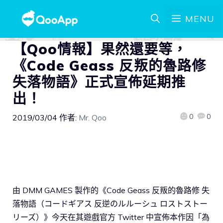
MENU
【Qoo情報】果然還要等，
《Code Geass 反叛的魯路修
失落物語》正式宣佈延期推
出！
0
0
2019/03/04
作者:
Mr. Qoo
由 DMM GAMES 製作的《Code Geass 反叛的魯路修 失
落物語（コードギアス 反逆のルルーシュ ロストストー
リーズ）》今天在其遊戲官方 Twitter 中宣佈本作因「為