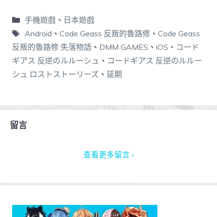
手機遊戲
、
日本遊戲
Android
、
Code Geass 反叛的魯路修
、
Code Geass
反叛的魯路修 失落物語
、
DMM GAMES
、
iOS
、
コード
ギアス 反逆のルルーシュ
、
コードギアス 反逆のルルー
シュ ロストストーリーズ
、
延期
留言
查看更多留言 ›