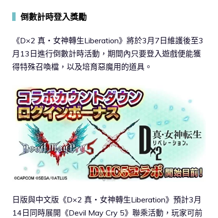
▍
倒數計時登入獎勵
《D×2 真・女神轉生Liberation》將於3月7日維護後至3
月13日進行倒數計時活動，期間內只要登入遊戲便能獲
得特殊召喚檔，以及培育惡魔用的道具。
日版與中文版《D×2 真・女神轉生Liberation》預計3月
14日同時展開《Devil May Cry 5》聯乘活動，玩家可前