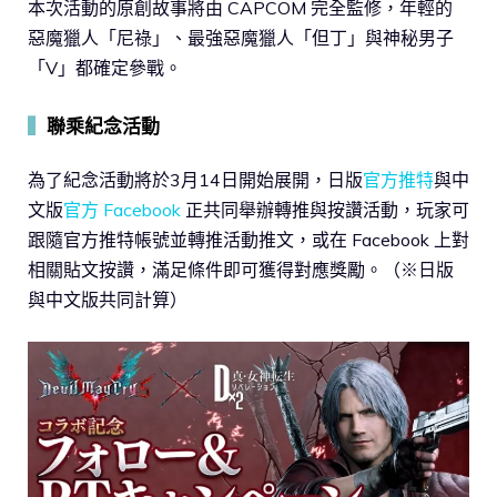
本次活動的原創故事將由 CAPCOM 完全監修，年輕的
惡魔獵人「尼祿」、最強惡魔獵人「但丁」與神秘男子
「V」都確定參戰。
▍
聯乘紀念活動
為了紀念活動將於3月14日開始展開，日版
官方推特
與中
文版
官方 Facebook
正共同舉辦轉推與按讚活動，玩家可
跟隨官方推特帳號並轉推活動推文，或在 Facebook 上對
相關貼文按讚，滿足條件即可獲得對應獎勵。（※日版
與中文版共同計算）