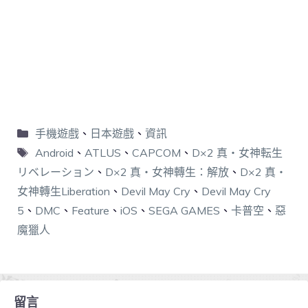
手機遊戲
、
日本遊戲
、
資訊
Android
、
ATLUS
、
CAPCOM
、
D×2 真・女神転生
リベレーション
、
D×2 真・女神轉生：解放
、
D×2 真・
女神轉生Liberation
、
Devil May Cry
、
Devil May Cry
5
、
DMC
、
Feature
、
iOS
、
SEGA GAMES
、
卡普空
、
惡
魔獵人
留言