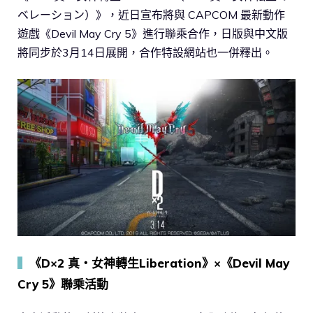
ベレーション）》，近日宣布將與 CAPCOM 最新動作
遊戲《Devil May Cry 5》進行聯乘合作，日版與中文版
將同步於3月14日展開，合作特設網站也一併釋出。
▍
《D×2 真・女神轉生Liberation》×《Devil May
Cry 5》聯乘活動