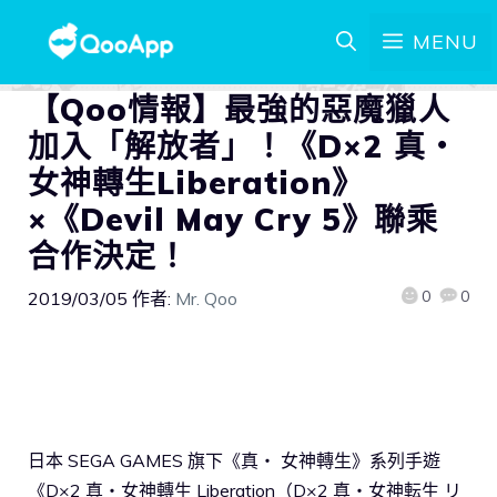
MENU
【Qoo情報】最強的惡魔獵人
加入「解放者」！《D×2 真・
女神轉生Liberation》
×《Devil May Cry 5》聯乘
合作決定！
0
0
2019/03/05
作者:
Mr. Qoo
日本 SEGA GAMES 旗下《真・ 女神轉生》系列手遊
《D×2 真・女神轉生 Liberation（D×2 真・女神転生 リ