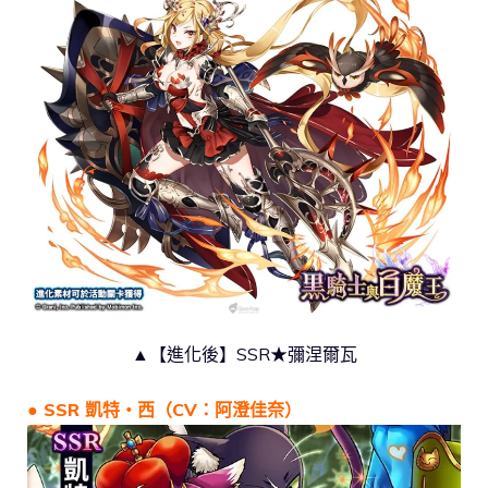
▲【進化後】SSR★彌涅爾瓦
● SSR 凱特‧西（CV：阿澄佳奈）