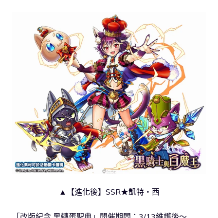
▲【進化後】SSR★凱特‧西
「改版紀念 黑轉蛋聖典」開催期間：3/13維護後～