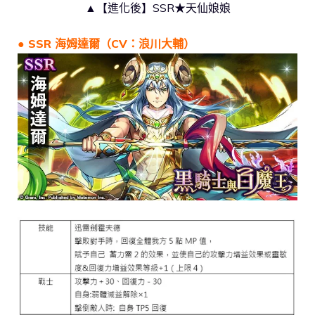
▲【進化後】SSR★天仙娘娘
● SSR 海姆達爾（CV：浪川大輔）