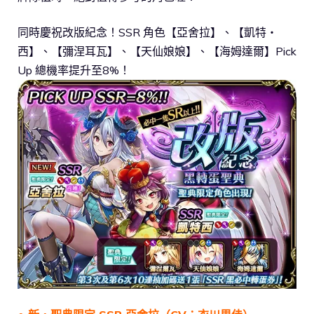
同時慶祝改版紀念！SSR 角色【亞舍拉】、【凱特‧
西】、【彌涅耳瓦】、【天仙娘娘】、【海姆達爾】Pick
Up 總機率提升至8%！