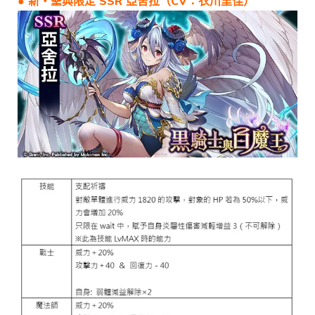
● 新・聖典限定 SSR 亞舍拉（CV：衣川里佳）