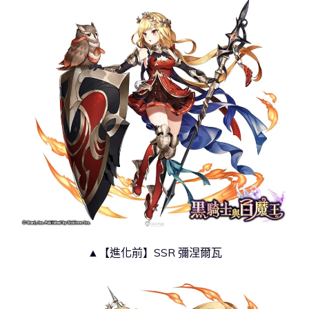
▲【進化前】SSR 彌涅爾瓦