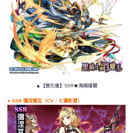
▲【進化後】SSR★海姆達爾
● SSR 彌涅爾瓦（CV：七瀨彩夏）