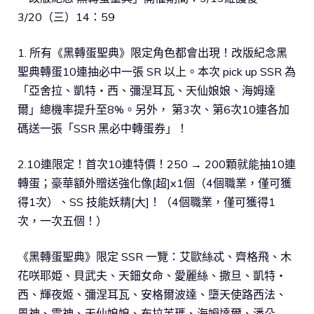
3/20（三）14：59
1. 所有《黑轉蛋聖典》限定角色都會出現！改版紀念黑
聖典轉蛋10連抽必中一張 SR 以上。本次 pick up SSR 為
「亞舍拉、凱特‧西、彌涅耳瓦、天仙娘娘、海姆達
爾」總機率提升至8%。另外， 第3次、第6次10連各加
碼送一張「SSR 黑必中轉蛋券」！
2.10連限定！首次10連特價！250 → 200顆就能抽10連
轉蛋；豪華額外贈送強化像[超]x1個（4個職業，僅可獲
得1次）、SS 技能妖精[大]！（4個職業，僅可獲得1
次，一次五個！）
《黑轉蛋聖典》限定 SSR 一覽：艾歐絲忒、齊格飛、木
花咲耶姫、貝武夫、天鈿女命、愛麗絲、撒旦、凱特‧
西、輝夜姬、彌涅耳瓦、安格爾波達、墮天使路西法、
風神、雷神、天仙娘娘、布拉芙瑪、海姆達爾、潘朵