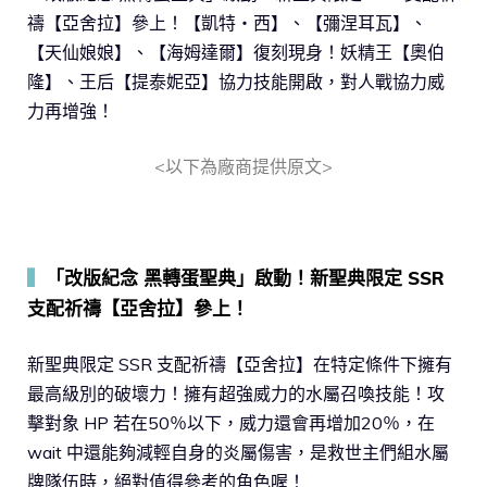
禱【亞舍拉】參上！【凱特‧西】、【彌涅耳瓦】、
【天仙娘娘】、【海姆達爾】復刻現身！妖精王【奧伯
隆】、王后【提泰妮亞】協力技能開啟，對人戰協力威
力再增強！
<以下為廠商提供原文>
▍
「改版紀念 黑轉蛋聖典」啟動！新聖典限定 SSR
支配祈禱【亞舍拉】參上！
新聖典限定 SSR 支配祈禱【亞舍拉】在特定條件下擁有
最高級別的破壞力！擁有超強威力的水屬召喚技能！攻
擊對象 HP 若在50％以下，威力還會再增加20％，在
wait 中還能夠減輕自身的炎屬傷害，是救世主們組水屬
牌隊伍時，絕對值得參考的角色喔！