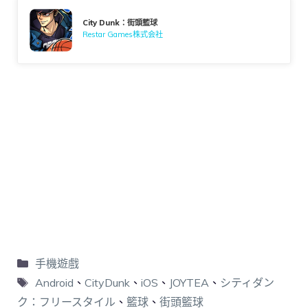
City Dunk：街頭籃球
Restar Games株式会社
手機遊戲
Android
、
CityDunk
、
iOS
、
JOYTEA
、
シティダン
ク：フリースタイル
、
籃球
、
街頭籃球