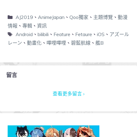
AJ2019
、
AnimeJapan
、
Qoo獨家
、
主題博覽
、
動漫
情報
、
專輯
、
資訊
Android
、
bilibili
、
Feature
、
Fetaure
、
iOS
、
アズール
レーン
、
動畫化
、
嗶哩嗶哩
、
碧藍航線
、
艦B
留言
查看更多留言 ›