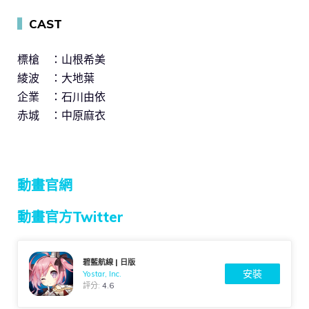
▍
CAST
標槍 ：山根希美
綾波 ：大地葉
企業 ：石川由依
赤城 ：中原麻衣
動畫官網
動畫官方Twitter
碧藍航線 | 日版
安裝
Yostar, Inc.
評分:
4.6