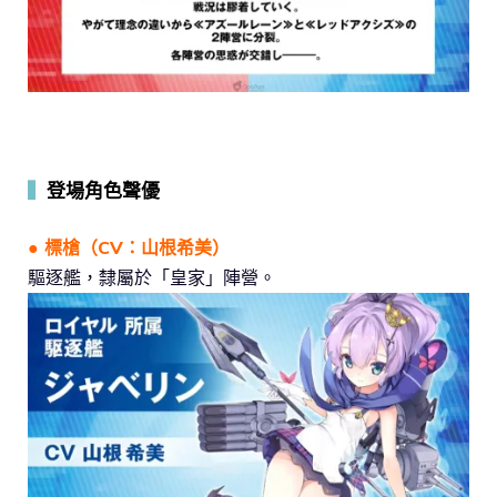
▍
登場角色聲優
● 標槍（CV：山根希美）
驅逐艦，隸屬於「皇家」陣營。