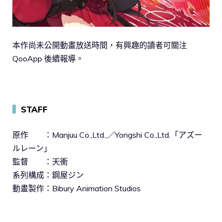
本作尚未公開動畫放送時間，有興趣的讀者可關注
QooApp 後續報導。
▍
STAFF
原作 ：Manjuu Co.,Ltd.,／Yongshi Co.,Ltd.「アズー
ルレーン」
監督 ：天衝
系列構成：鋼屋ジン
動畫製作：Bibury Animation Studios