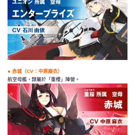
● 赤城（CV：中原麻衣）
航空母艦，隸屬於「重櫻」陣營。