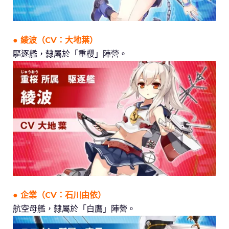
● 綾波（CV：大地葉）
驅逐艦，隸屬於「重櫻」陣營。
● 企業（CV：石川由依）
航空母艦，隸屬於「白鷹」陣營。