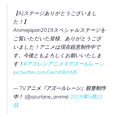
【AJステージありがとうございまし
た！】
Animejapan2019スペシャルステージを
ご覧いただいた皆様、ありがとうござ
いました！アニメは現在鋭意制作中で
す。今後ともよろしくお願いいたしま
す！
#アズレンアニメ
#アズールレーン
pic.twitter.com/GerniN8mME
— TVアニメ『アズールレーン』鋭意制作
中！ (@azurlane_anime)
2019年3月23
日