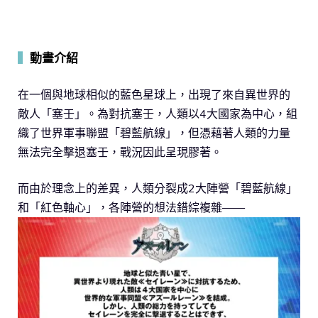
▍
動畫介紹
在一個與地球相似的藍色星球上，出現了來自異世界的
敵人「塞壬」。為對抗塞壬，人類以4大國家為中心，組
織了世界軍事聯盟「碧藍航線」，但憑藉著人類的力量
無法完全擊退塞壬，戰況因此呈現膠著。
而由於理念上的差異，人類分裂成2大陣營「碧藍航線」
和「紅色軸心」，各陣營的想法錯綜複雜——