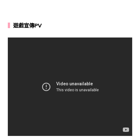
▍
遊戲宣傳PV