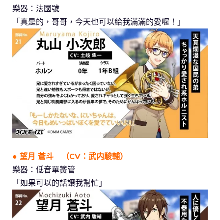
樂器：法國號
「真是的，哥哥，今天也可以給我滿滿的愛喔！」
● 望月 蒼斗 （CV：武内駿輔）
樂器：低音單簧管
「如果可以的話讓我幫忙」