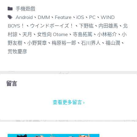
手機遊戲
Android
、
DMM
、
Feature
、
iOS
、
PC
、
WIND
BOYS！
、
ウインドボーイズ！
、
下野紘
、
内田雄馬
、
北
村諒
、
天月
、
女性向 Otome
、
寺島拓篤
、
小林裕介
、
小
野友樹
、
小野賢章
、
梅原裕一郎
、
石川界人
、
福山潤
、
荒牧慶彦
留言
查看更多留言 ›