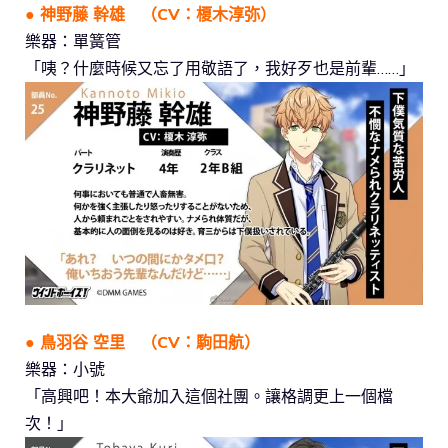
● 神野藤 幹雄 （CV：榎木淳弥）
樂器：單簧管
「咦？什麼時候又忘了用敬語了，我好歹也是前輩……」
● 鳥羽谷 空里 （CV：駒田航）
樂器：小號
「高興吧！本大爺加入這個社團。讓格調更上一個檔
次！」