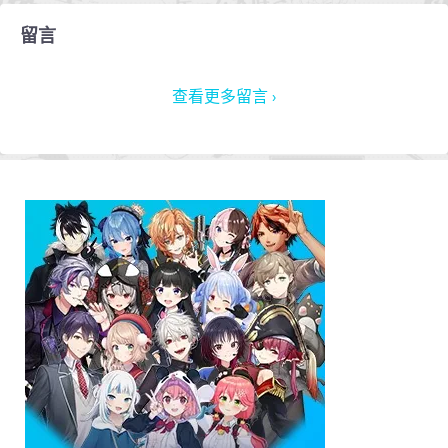
留言
查看更多留言 ›