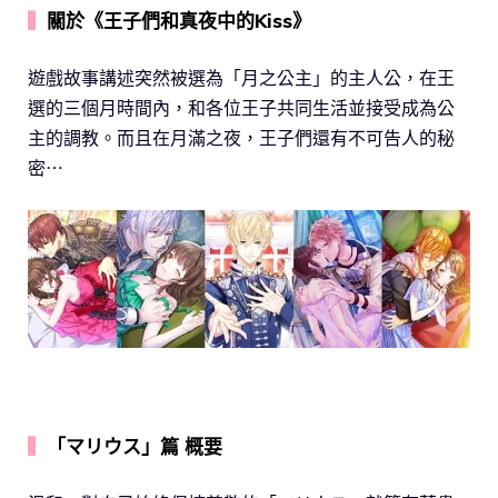
▍
關於《王子們和真夜中的Kiss》
遊戲故事講述突然被選為「月之公主」的主人公，在王
選的三個月時間內，和各位王子共同生活並接受成為公
主的調教。而且在月滿之夜，王子們還有不可告人的秘
密⋯
▍
「マリウス」篇 概要