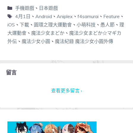
手機遊戲
、
日本遊戲
4月1日
、
Android
、
Aniplex
、
f4samurai
、
Feature
、
iOS
、
下載
、
圓環之理大運動會
、
小萌科技
、
愚人節
、
理
大運動會
、
魔法少女まどか
、
魔法少女まどか☆マギカ
外伝
、
魔法少女小圓
、
魔法紀錄 魔法少女小圓外傳
留言
查看更多留言 ›