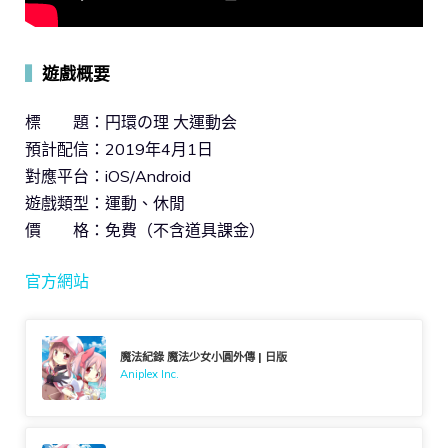
▍
遊戲概要
標 題：円環の理 大運動会
預計配信：2019年4月1日
對應平台：iOS/Android
遊戲類型：運動、休閒
價 格：免費（不含道具課金）
官方網站
魔法紀錄 魔法少女小圓外傳 | 日版
Aniplex Inc.