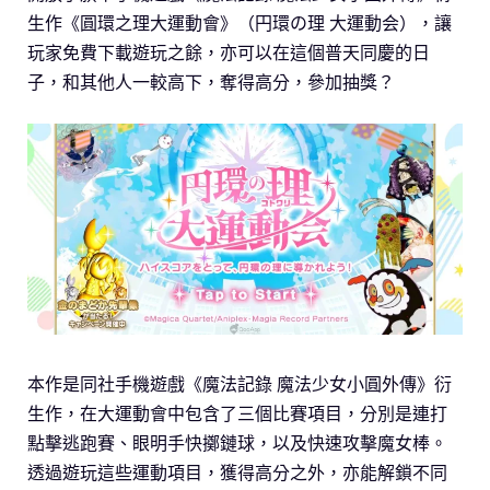
生作《圓環之理大運動會》（円環の理 大運動会），讓
玩家免費下載遊玩之餘，亦可以在這個普天同慶的日
子，和其他人一較高下，奪得高分，參加抽獎？
本作是同社手機遊戲《魔法記錄 魔法少女小圓外傳》衍
生作，在大運動會中包含了三個比賽項目，分別是連打
點擊逃跑賽、眼明手快擲鏈球，以及快速攻擊魔女棒。
透過遊玩這些運動項目，獲得高分之外，亦能解鎖不同