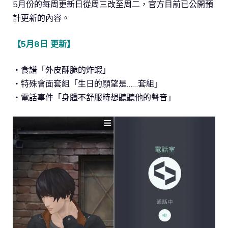
5月份的每周更新日從周三改至周二，官方目前已公開預
計更新的內容。
【5月8日 更新】
・食譜「外皮酥脆的炸蝦」
・特殊會面套組「生日的願望是……套組」
・電話事件「身體不舒服時想聽聽他的聲音」