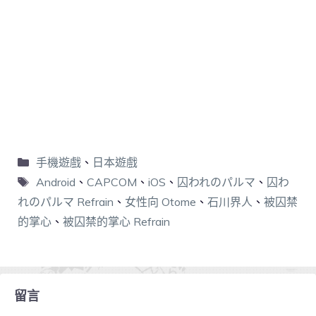
手機遊戲
、
日本遊戲
Android
、
CAPCOM
、
iOS
、
囚われのパルマ
、
囚わ
れのパルマ Refrain
、
女性向 Otome
、
石川界人
、
被囚禁
的掌心
、
被囚禁的掌心 Refrain
留言