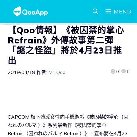
MENU
【Qoo情報】《被囚禁的掌心
Refrain》外傳故事第二彈
「謎之怪盜」將於4月23日推
出
0
0
2019/04/18
作者:
Mr. Qoo
CAPCOM 旗下體感女性向手機遊戲《被囚禁的掌心（囚
われのパルマ ）》系列最新作《被囚禁的掌心
Refrain（囚われのパルマ Refrain）》，宣布將在4月23