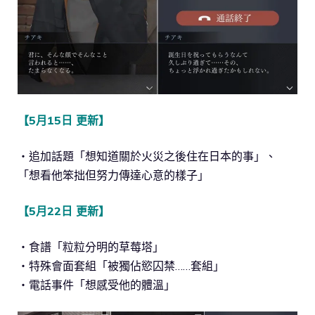
【5月15日 更新】
・追加話題「想知道關於火災之後住在日本的事」、
「想看他笨拙但努力傳達心意的樣子」
【5月22日 更新】
・食譜「粒粒分明的草莓塔」
・特殊會面套組「被獨佔慾囚禁……套組」
・電話事件「想感受他的體溫」