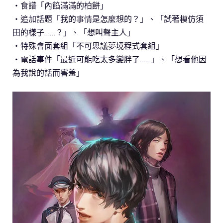
・食譜「內餡滿滿的柏餅」
・追加話題「我的事情是怎麼想的？」、「試著模仿須
田的樣子……？」、「想叫聲主人」
・特殊會面套組「不可思議夢境程式套組」
・電話事件「最近可能吃太多變胖了……」、「想看他因
為我說的話而害羞」