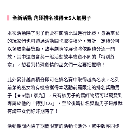
▍
全新活動 角逐排名獲得★5人氣男子
本次活動除了男子們要在御前比試進行比賽，身為巫女
的玩家們也可透過活動關卡取得積分，累計一定積分可
以領取豪華獎勵，故事劇情發展也將依照積分逐一開
放，其中還包含與一般活動故事終章不同的「特別終
章」，想看到特殊劇情的巫女們一定要把握喲！
此外累計越高積分即可在排名賽中取得越高名次，名列
前茅的巫女將有機會獲得本活動前篇限定的排名獎勵男
子【★5德川家光】，只有該男子的羈絆物語可以觀賞到
專屬於他的「特別 CG」，至於後篇排名獎勵男子是誰就
有請巫女們好好期待了！
活動期間內除了期間限定的活動卡池外，繁中版亦同步