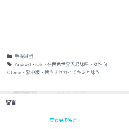
手機遊戲
Android
、
iOS
、
在茜色世界與君詠唱
、
女性向
Otome
、
繁中版
、
茜さすセカイでキミと詠う
留言
查看更多留言 ›