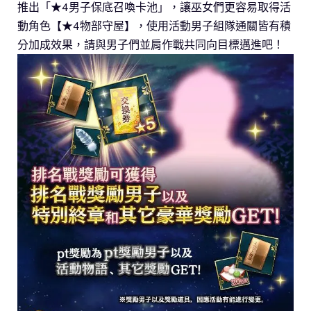
推出「★4男子保底召喚卡池」，讓巫女們更容易取得活
動角色【★4物部守屋】，使用活動男子組隊通關皆有積
分加成效果，請與男子們並肩作戰共同向目標邁進吧！