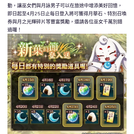
動，讓巫女們與月詠男子可以在旅途中增添美好回憶，
即日起至4月25日止每日登入將可獲得月華石、特別召喚
券與月之光輝碎片等豐富獎勵，還請各位巫女千萬別錯
過囉！