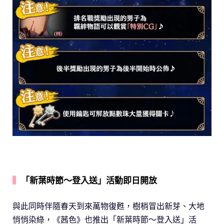
▍
「新葉時節～登入送」活動即日開放
與此同時伴隨春天到來萬物復甦，樹梢冒出新芽、大地
悄悄染綠，《茜色》也推出「新葉時節～登入送」活