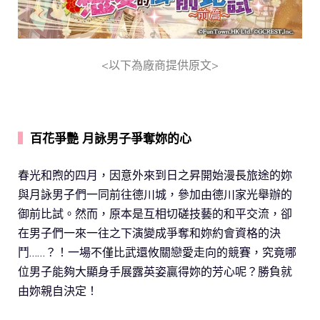
<以下為廠商提供原文>
▍
百花爭艷 月詠男子爭奪妳的心
春光和煦的四月，因意外來到日之昇開始漫長旅途的妳
與月詠男子們一同前往德川城，參加由德川家光舉辦的
御前比試。然而，原本是互相切磋技藝的和平交流，卻
在男子們一來一往之下演變成爭奪和妳約會資格的決
鬥……？！一場不僅比武還攸關戀愛走向的競賽，究竟哪
位男子能夠大顯身手展露英姿贏得妳的芳心呢？勝負就
由妳親自決定！