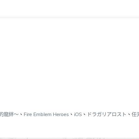
失落的龍絆～
、
Fire Emblem Heroes
、
iOS
、
ドラガリアロスト
、
任