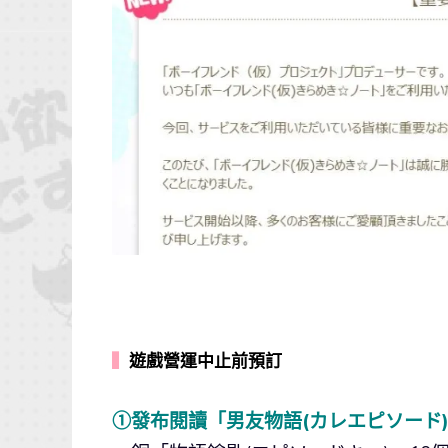
▍
遊戲營運中止前預訂
①發布閱讀「男友物語(カレエピソード