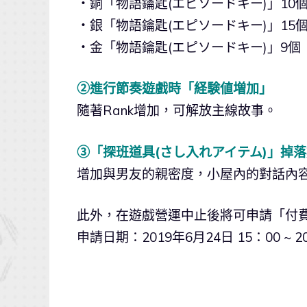
・銅「物語鑰匙(エピソードキー)」10
・銀「物語鑰匙(エピソードキー)」15
・金「物語鑰匙(エピソードキー)」9個
②進行節奏遊戲時「経験値増加」
隨著Rank增加，可解放主線故事。
③「探班道具(さし入れアイテム)」掉
增加與男友的親密度，小屋內的對話內
此外，在遊戲營運中止後將可申請「付
申請日期：2019年6月24日 15：00 ~ 20