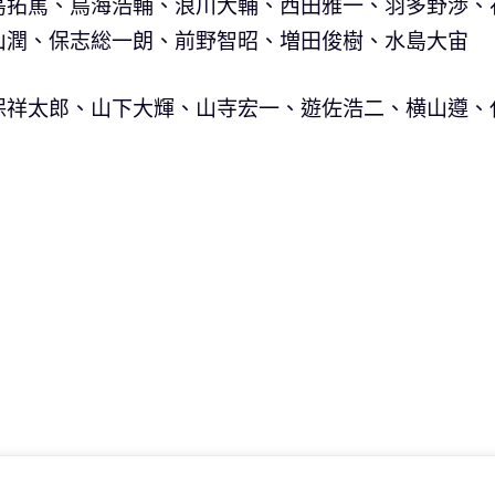
島拓篤、鳥海浩輔、浪川大輔、西田雅一、羽多野渉、
山潤、保志総一朗、前野智昭、増田俊樹、水島大宙
保祥太郎、山下大輝、山寺宏一、遊佐浩二、横山遵、