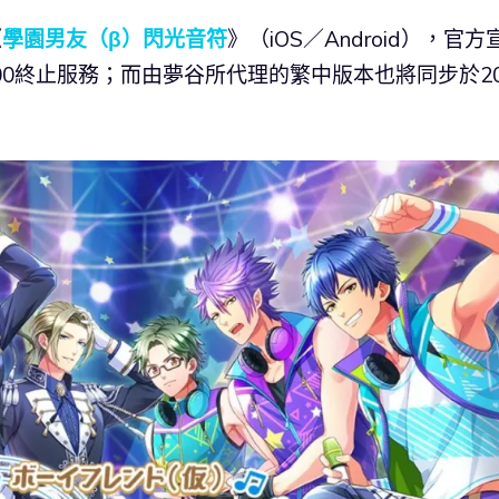
《
學園男友（β）閃光音符
》（iOS／Android），官方
：00終止服務；而由夢谷所代理的繁中版本也將同步於20