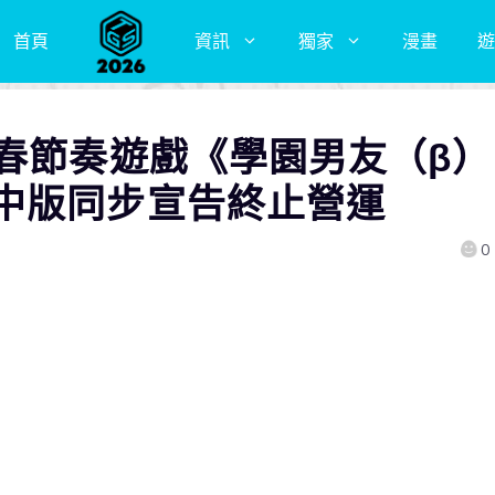
首頁
資訊
獨家
漫畫
遊
青春節奏遊戲《學園男友（β）
繁中版同步宣告終止營運
0