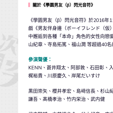
▍
關於《學園男友（β）閃光音符》
《學園男友（β）閃光音符》於2016年1
戲《男友伴身邊（ボーイフレンド（仮
中邂逅到各種「本命」角色的女性向戀
山紀章、寺島拓篤、福山潤 等超過40
參演聲優：
KENN、蒼井翔太、阿部敦、石田彰、
梶裕貴、川原慶久、岸尾だいすけ
黒田崇矢、櫻井孝宏、島﨑信長、杉山
謙吾、髙橋孝治、竹内栄治、武内健