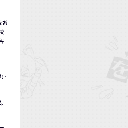
成遊
校
谷
也、
梨