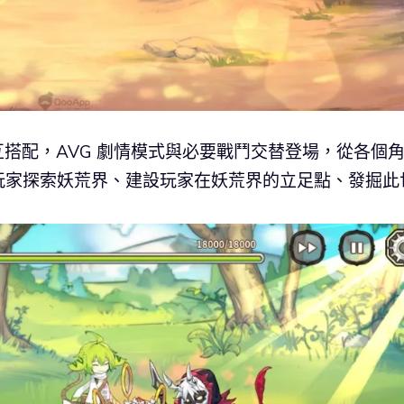
互搭配，AVG 劇情模式與必要戰鬥交替登場，從各個
玩家探索妖荒界、建設玩家在妖荒界的立足點、發掘此