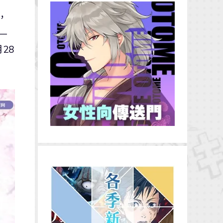
，
—
28