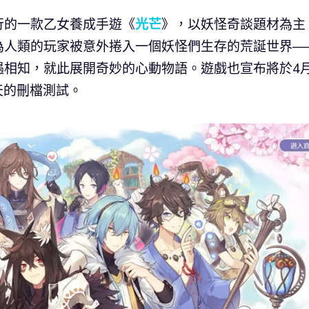
行的一款乙女養成手遊《
光芒
》，以妖怪奇談題材為主
為人類的玩家被意外捲入一個妖怪們生存的荒誕世界—
相知，就此展開奇妙的心動物語。遊戲也宣布將於4月
0天的刪檔測試。