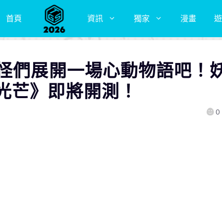
首頁
資訊
獨家
漫畫
遊
妖怪們展開一場心動物語吧！
光芒》即將開測！
0