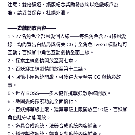
注意：雙倍返還、絕版紀念獎勵發放均以遊戲帳戶為
准，請妥善保存，杜絕外泄。
——遊戲開放內容——
1、27名角色全部戀愛個人線——每名角色含2-3條戀愛
線，均內置告白結局與精美 CG；全角色 live2d 模型均可
互動；百妖鄉中角色互動劇情全面上線。
2、探索主線劇情開放至第七章。
3、百妖鄉主線劇情開放至第十二話。
4、回憶小匣系統開啟，可獲得大量精美 CG 與精彩故
事。
5、世界 BOSS——多人協作挑戰強敵系統開放。
6、地圖委託探索功能全面優化。
7、百妖鄉等級上限、建築等級上限開放至10級、百妖鄉
角色駐守功能開放。
8、道具合成系統、法器合成系統內容補全。
9、料理製作系統、餵食互動系統內容補全。