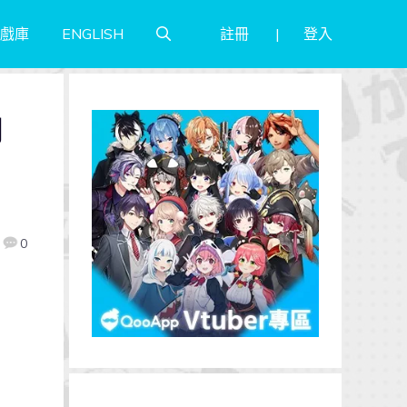
註冊
登入
戲庫
ENGLISH
向
》
0