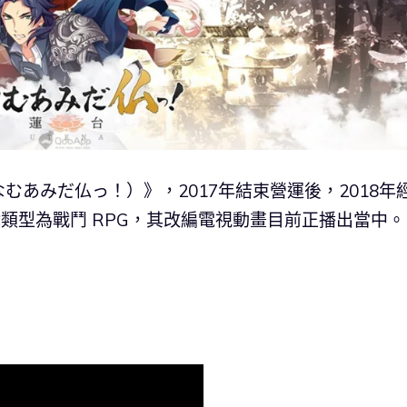
あみだ仏っ！）》，2017年結束營運後，2018年
遊戲類型為戰鬥 RPG，其改編電視動畫目前正播出當中。