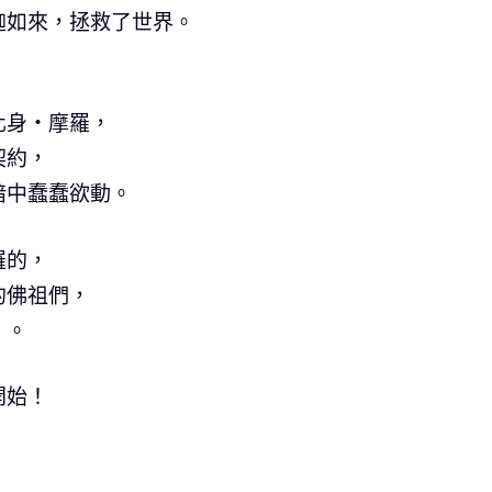
迦如來，拯救了世界。
化身・摩羅，
契約，
暗中蠢蠢欲動。
羅的，
的佛祖們，
」。
開始！