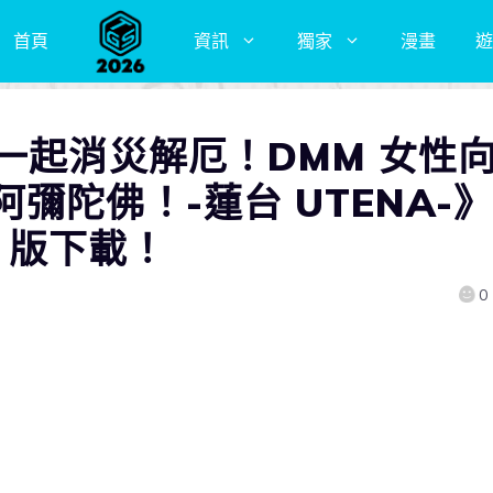
首頁
資訊
獨家
漫畫
遊
一起消災解厄！DMM 女性
彌陀佛！-蓮台 UTENA-
d 版下載！
0