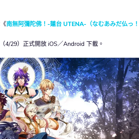
戲《
南無阿彌陀佛！-蓮台 UTENA-（なむあみだ仏っ！
4/29）正式開放 iOS／Android 下載。