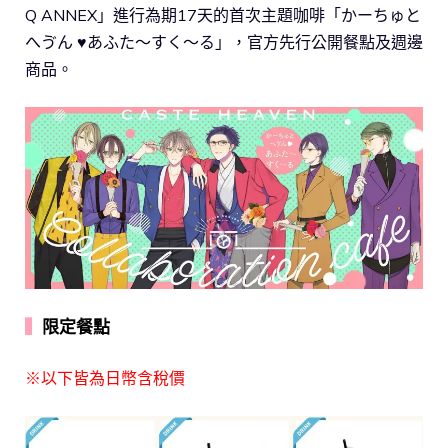
Q ANNEX」進行為期17天的首次主題咖啡「かーちゅと
へゔん ♥あふた～すく～る」，官方先行公開餐點及週邊
商品。
▍
限定餐點
※以下皆為日幣含稅價