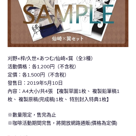
刈野×梓/久世×あつむ/仙崎×巽（全3種）
活動價格：各1,200円（不含稅）
定價：各1,500円（不含稅）
發售日：2019年5月10日
內容：A4大小/共4張 【複製草圖1枚、 複製鉛筆稿1
枚、 複製原稿(完成稿)1枚、 特別封入特典1枚】
※數量限定，售完為止
※咖啡活動期間完售，將開放網路通販(價格為定價)