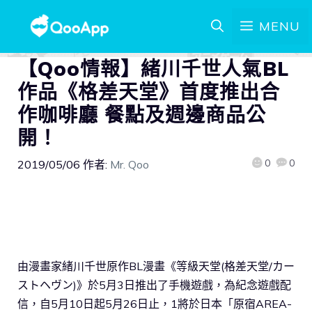
MENU
【Qoo情報】緒川千世人氣BL
作品《格差天堂》首度推出合
作咖啡廳 餐點及週邊商品公
開！
0
0
2019/05/06
作者:
Mr. Qoo
由漫畫家緒川千世原作BL漫畫《等級天堂(格差天堂/カー
ストヘヴン)》於5月3日推出了手機遊戲，為紀念遊戲配
信，自5月10日起5月26日止，1將於日本「原宿AREA-