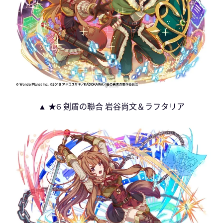
▲ ★6 剣盾の聯合 岩谷尚文＆ラフタリア