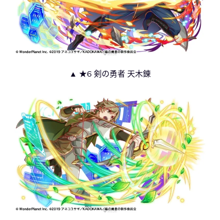
▲ ★6 剣の勇者 天木錬