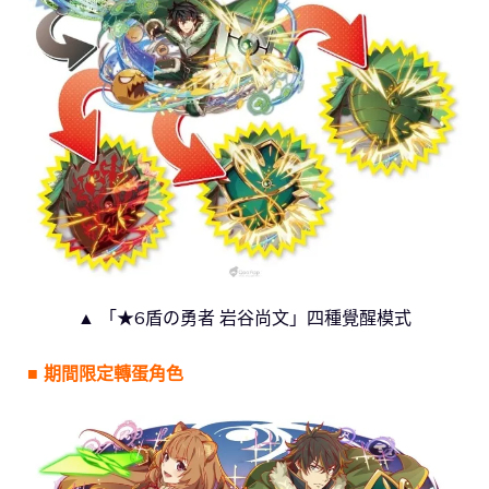
▲ 「★6盾の勇者 岩谷尚文」四種覺醒模式
■ 期間限定轉蛋角色