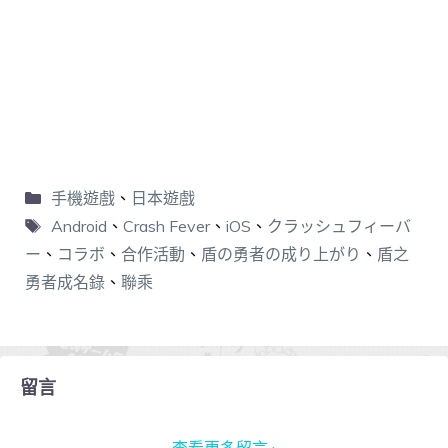
手機遊戲
、
日本遊戲
Android
、
Crash Fever
、
iOS
、
クラッシュフィーバ
ー
、
コラボ
、
合作活動
、
盾の勇者の成り上がり
、
盾之
勇者成名錄
、
聯乘
留言
查看更多留言 ›