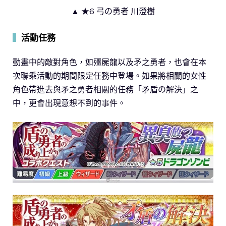
▲ ★6 弓の勇者 川澄樹
▍
活動任務
動畫中的敵對角色，如殭屍龍以及矛之勇者，也會在本
次聯乘活動的期間限定任務中登場。如果將相關的女性
角色帶進去與矛之勇者相關的任務「矛盾の解決」之
中，更會出現意想不到的事件。