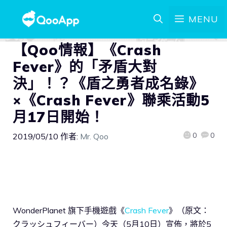
MENU
【Qoo情報】《Crash
Fever》的「矛盾大對
決」！？《盾之勇者成名錄》
×《Crash Fever》聯乘活動5
月17日開始！
0
0
2019/05/10
作者:
Mr. Qoo
WonderPlanet 旗下手機遊戲《
Crash Fever
》（原文：
クラッシュフィーバー）今天（5月10日）宣佈，將於5