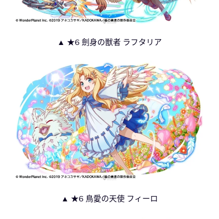
▲ ★6 劍身の獣者 ラフタリア
▲ ★6 鳥愛の天使 フィーロ