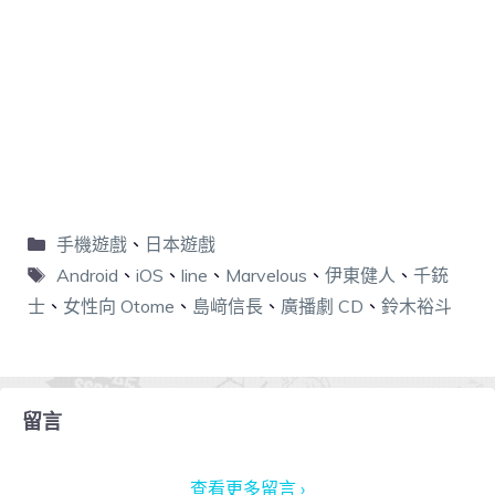
手機遊戲
、
日本遊戲
Android
、
iOS
、
line
、
Marvelous
、
伊東健人
、
千銃
士
、
女性向 Otome
、
島﨑信長
、
廣播劇 CD
、
鈴木裕斗
留言
查看更多留言 ›