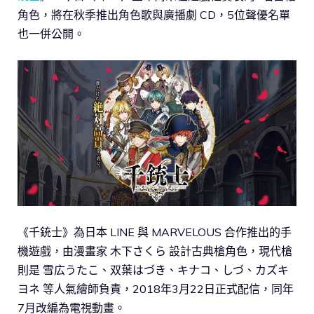
角色，將在秋季推出角色歌與廣播劇 CD，5位聲優名單
也一併公開。
《千銃士》為日本 LINE 與 MARVELOUS 合作推出的手
機遊戲，由漫畫家 木下さくら 設計古典槍角色，現代槍
則是 雪広うたこ、双葉はづき、キナコ、しづ、カズキ
ヨネ 等人氣繪師負責，2018年3月22日正式配信，同年
7月改編為電視動畫。