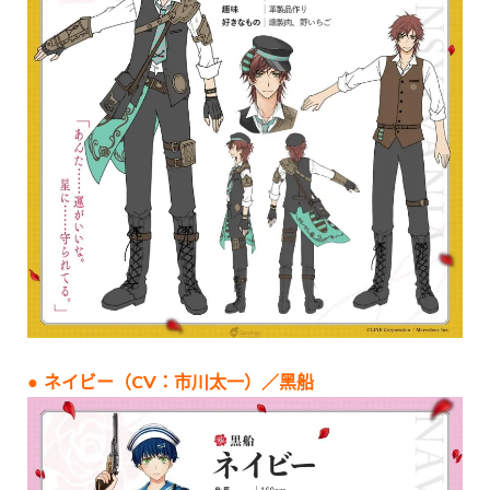
● ネイビー（CV：市川太一）／黑船