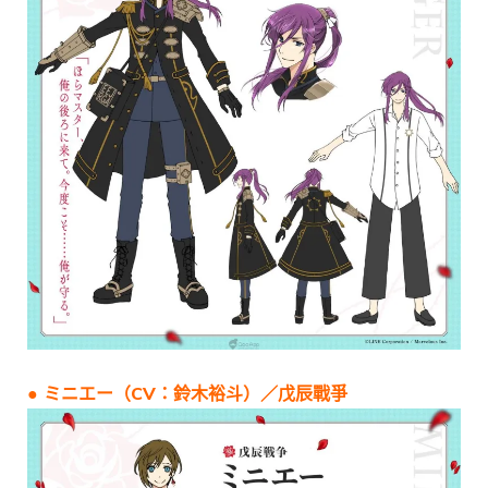
● ミニエー（CV：鈴木裕斗）／戊辰戰爭