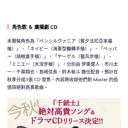
▍
角色歌 ＆ 廣播劇 CD
未實裝角色為「ペンシルヴァニア（賓夕法尼亞來福
槍）」、「ネイビー（海軍型輪轉手槍）」、「ペッパ
ー（胡椒盒手槍）」、「ヤーゲル（獵兵步槍）」、
「ミニエー（米涅步槍）」，分別由 伊東健人、市川太
一、千葉翔也、島﨑信長、鈴木裕斗 擔任配音，預計在
秋季分成3張 CD 發售，內容將收錄他們對 Master 的追
憶與絕對高貴歌曲。