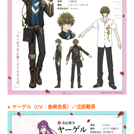
● ヤーゲル（CV：島﨑信長）／戊辰戰爭