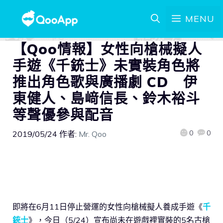
MENU
【Qoo情報】女性向槍械擬人
手遊《千銃士》未實裝角色將
推出角色歌與廣播劇 CD 伊
東健人、島﨑信長、鈴木裕斗
等聲優參與配音
0
0
2019/05/24
作者:
Mr. Qoo
即將在6月11日停止營運的女性向槍械擬人養成手遊《
千
銃士
》，今日（5/24）宣布尚未在遊戲裡實裝的5名古槍