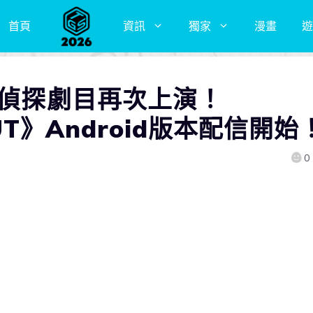
首頁
資訊
獨家
漫畫
遊
s偵探劇目再次上演！
OUT》Android版本配信開始
0