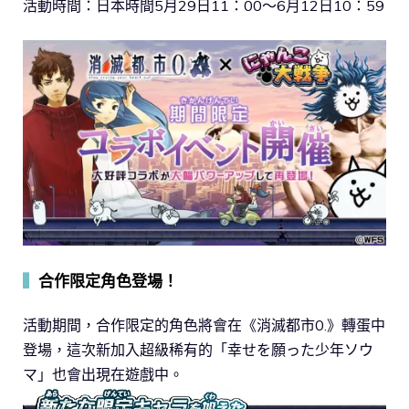
活動時間：日本時間5月29日11：00～6月12日10：59
▍
合作限定角色登場！
活動期間，合作限定的角色將會在《消滅都市0.》轉蛋中
登場，這次新加入超級稀有的「幸せを願った少年ソウ
マ」也會出現在遊戲中。