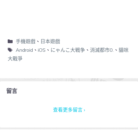
手機遊戲
、
日本遊戲
Android
、
iOS
、
にゃんこ大戦争
、
消滅都市0.
、
貓咪
大戰爭
留言
查看更多留言 ›