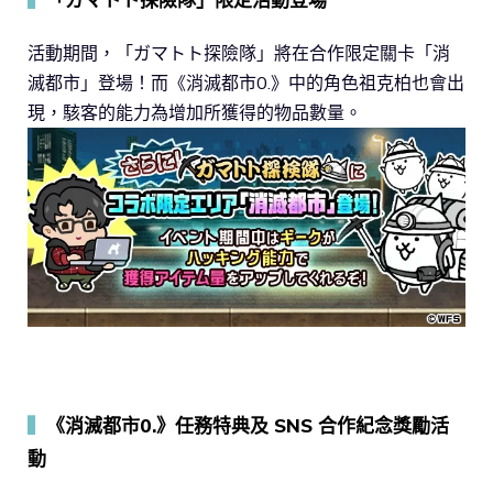
活動期間，「ガマトト探險隊」將在合作限定關卡「消
滅都市」登場！而《消滅都市0.》中的角色祖克柏也會出
現，駭客的能力為增加所獲得的物品數量。
▍
《消滅都市0.》任務特典及 SNS 合作紀念獎勵活
動