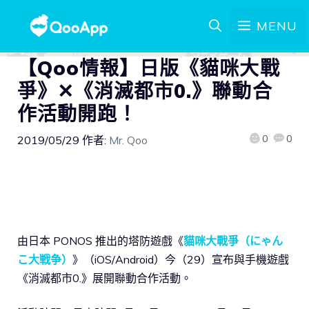
MENU
【Qoo情報】日版《貓咪大戰
爭》✕《消滅都市0.》聯動合
作活動開跑！
0
0
2019/05/29
作者:
Mr. Qoo
由日本 PONOS 推出的塔防遊戲《
貓咪大戰爭（にゃん
こ大戦争）
》（iOS/Android）今（29）宣布與手機遊戲
《消滅都市0.》展開聯動合作活動。