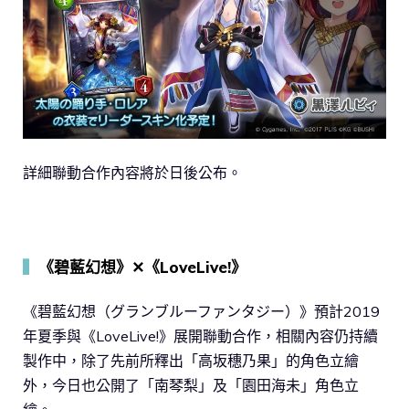
詳細聯動合作內容將於日後公布。
▍
《碧藍幻想》✕《LoveLive!》
《碧藍幻想（グランブルーファンタジー）》預計2019
年夏季與《LoveLive!》展開聯動合作，相關內容仍持續
製作中，除了先前所釋出「高坂穗乃果」的角色立繪
外，今日也公開了「南琴梨」及「園田海未」角色立