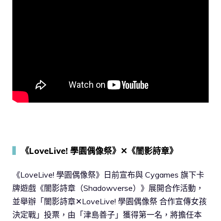
▍
《LoveLive! 學園偶像祭》✕《闇影詩章》
《LoveLive! 學園偶像祭》日前宣布與 Cygames 旗下卡
牌遊戲《闇影詩章（Shadowverse）》展開合作活動，
並舉辦「闇影詩章✕LoveLive! 學園偶像祭 合作宣傳女孩
決定戰」投票，由「津島善子」獲得第一名，將擔任本