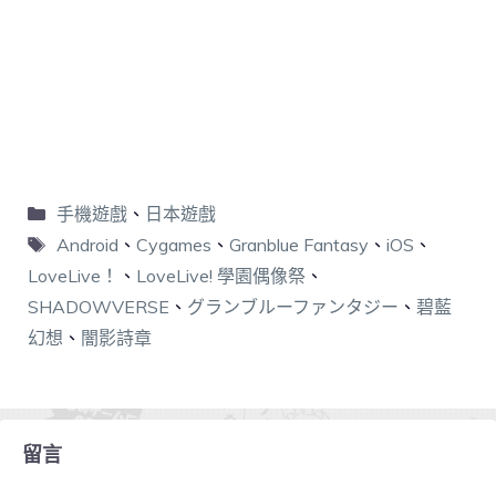
手機遊戲
、
日本遊戲
Android
、
Cygames
、
Granblue Fantasy
、
iOS
、
LoveLive！
、
LoveLive! 學園偶像祭
、
SHADOWVERSE
、
グランブルーファンタジー
、
碧藍
幻想
、
闇影詩章
留言