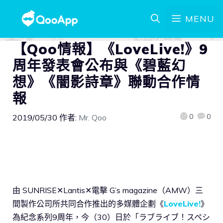
MENU
【Qoo情報】《LoveLive!》9
周年發表會公布與《碧藍幻
想》《闇影詩章》聯動合作情
報
0
0
2019/05/30
作者:
Mr. Qoo
由 SUNRISE✕Lantis✕電擊 G’s magazine（AMW）三
間製作公司所共同合作推出的多媒體企劃《
LoveLive!
》
為紀念系列9周年，今（30）日於「ラブライブ！スペシ