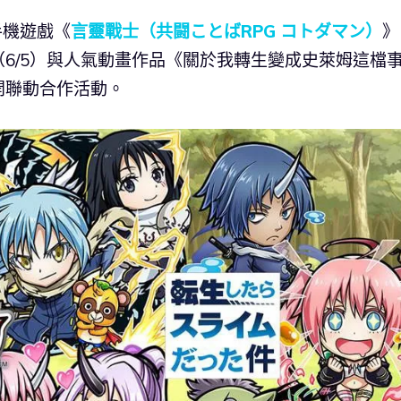
 手機遊戲《
言靈戰士（共闘ことばRPG コトダマン）
》
6/5）與人氣動畫作品《關於我轉生變成史萊姆這檔
開聯動合作活動。