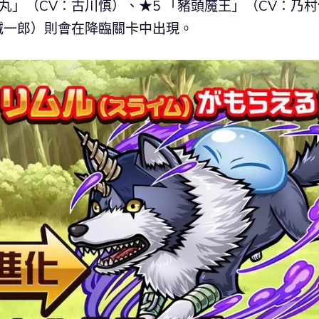
丸」（CV：古川慎）、★5 「豬頭魔王」（CV：乃村
誠一郎）則會在降臨關卡中出現。