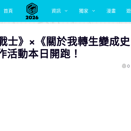
首頁
資訊
獨家
漫畫
遊
靈戰士》×《關於我轉生變成史
作活動本日開跑！
0