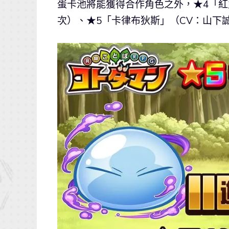
蛋卡池將能獲得合作角色之外，★4「紅
次）、★5「卡律布狄斯」（CV：山下