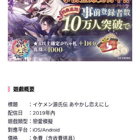
▍
遊戲概要
標題 ：イケメン源氏伝 あやかし恋えにし
配信日 ：2019年內
遊戲類型：戀愛模擬
對應平台：iOS/Android
價格 ：免費（含收費道具）