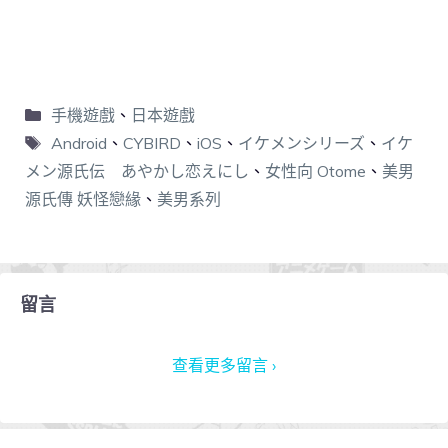
手機遊戲
、
日本遊戲
Android
、
CYBIRD
、
iOS
、
イケメンシリーズ
、
イケ
メン源氏伝 あやかし恋えにし
、
女性向 Otome
、
美男
源氏傳 妖怪戀緣
、
美男系列
留言
查看更多留言 ›