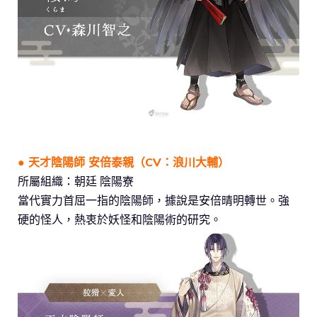
● 天才陰陽師 安倍泰親（CV：浪川大輔）
所屬組織：朝廷 陰陽寮
當代實力首屈一指的陰陽師，據說是安倍晴明轉世。強
硬的怪人，熱衷於妖怪和陰陽術的研究。