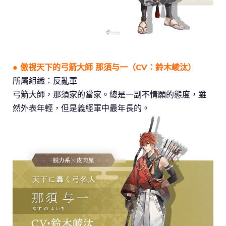
● 傲視天下的弓箭大師 那須与一（CV：鈴木崚汰）
所屬組織：反亂軍
弓箭大師，那須家的當家。總是一副不情願的態度，雖
然外表年輕，但是義經軍中最年長的。