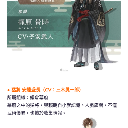
● 猛將 安達盛長（CV：三木眞一郎）
所屬組織：鎌倉幕府
幕府之中的猛將，與賴朝自小就認識。人脈廣闊，不僅
武術優異，也擅於收集情報。