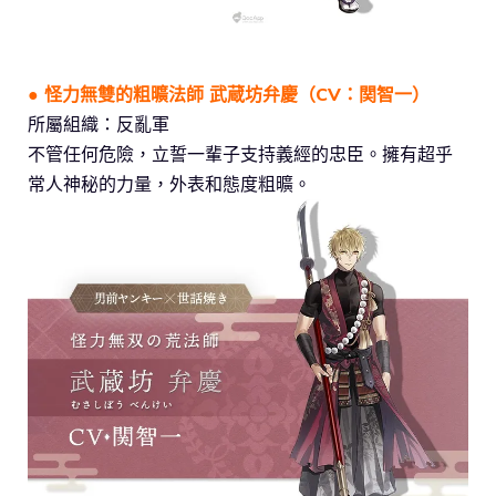
● 怪力無雙的粗曠法師 武蔵坊弁慶（CV：関智一）
所屬組織：反亂軍
不管任何危險，立誓一輩子支持義經的忠臣。擁有超乎
常人神秘的力量，外表和態度粗曠。