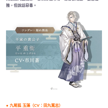
雅，但說話惡毒。
● 九尾狐 玉藻（CV：田丸篤志）