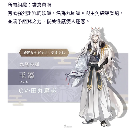
所屬組織：鎌倉幕府
有著強烈詛咒的妖狐，名為九尾狐。與主角締結契約，
並賦予詛咒之力，俊美性感使人迷惑。