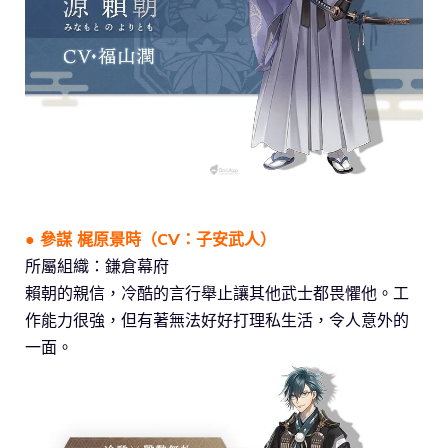
● 參謀 梶原景時（CV：子安武人）
所屬組織：鎌倉幕府
賴朝的親信，冷酷的言行舉止讓其他武士都畏懼他。工
作能力很強，但有著無法好好打理私生活，令人意外的
一面。