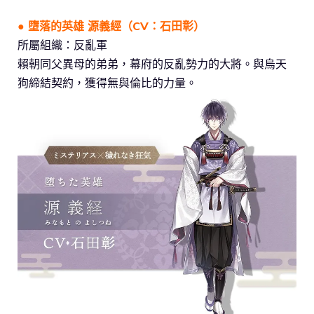
● 墮落的英雄 源義經（CV：石田彰）
所屬組織：反亂軍
賴朝同父異母的弟弟，幕府的反亂勢力的大將。與烏天
狗締結契約，獲得無與倫比的力量。