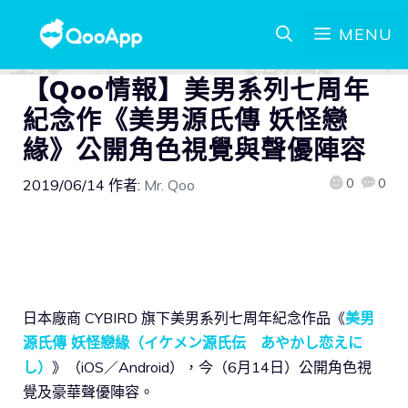
MENU
【Qoo情報】美男系列七周年
紀念作《美男源氏傳 妖怪戀
緣》公開角色視覺與聲優陣容
0
0
2019/06/14
作者:
Mr. Qoo
日本廠商 CYBIRD 旗下美男系列七周年紀念作品《
美男
源氏傳 妖怪戀緣（イケメン源氏伝 あやかし恋えに
し）
》（iOS／Android），今（6月14日）公開角色視
覺及豪華聲優陣容。