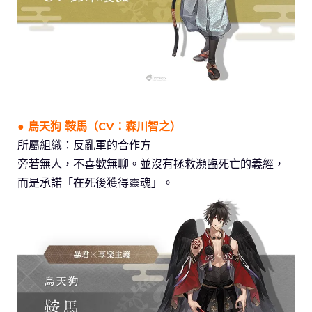
● 烏天狗 鞍馬（CV：森川智之）
所屬組織：反亂軍的合作方
旁若無人，不喜歡無聊。並沒有拯救瀕臨死亡的義經，
而是承諾「在死後獲得靈魂」。