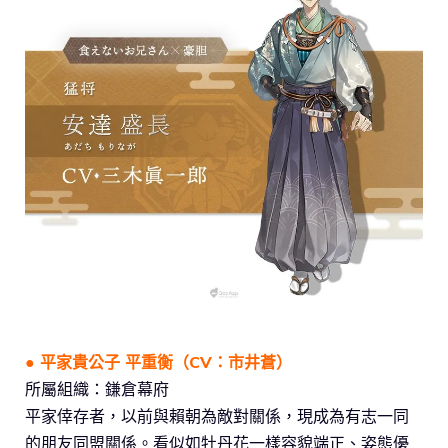
● 平家貴公子 平重衡（CV：市井蒼）
所屬組織：鎌倉幕府
平家倖存者，以前與賴朝為敵對關係，現成為有志一同
的朋友同盟關係。看似如牡丹花一樣容貌端正、姿態優