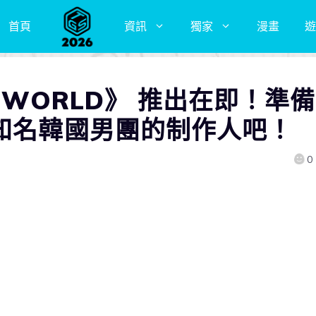
首頁
資訊
獨家
漫畫
遊
 WORLD》 推出在即！準備
界知名韓國男團的制作人吧！
0