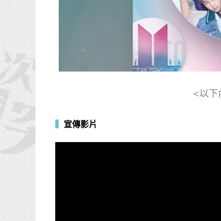
<以下
▍
宣傳影片