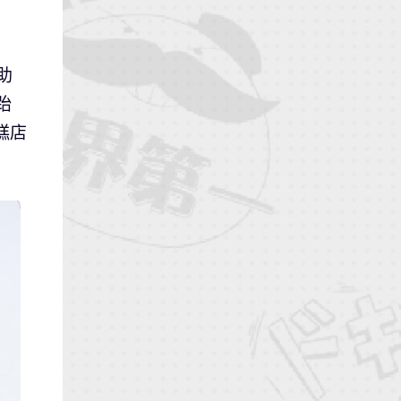
助
跆
糕店