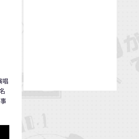
演唱
名
故事