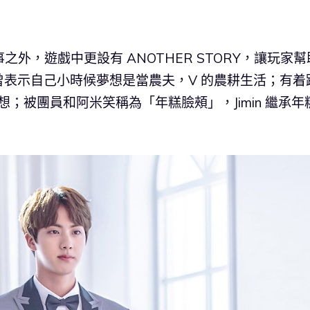
故事之外，遊戲中更設有 ANOTHER STORY，讓玩家幫
表示自己小時候夢想是當農夫，V 的農耕生活；有着
夢想；被團員和阿米笑稱為「年糕臉頰」，Jimin 繼承年