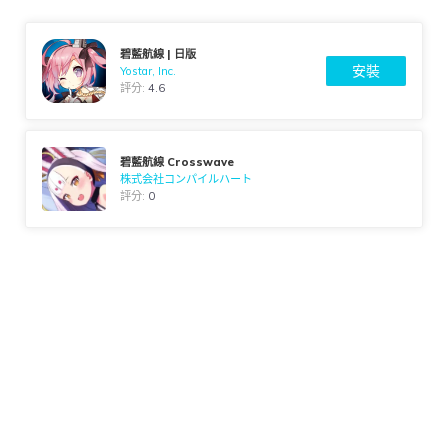
碧藍航線 | 日版
安裝
Yostar, Inc.
評分:
4.6
碧藍航線 Crosswave
株式会社コンパイルハート
評分:
0