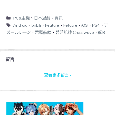
PC&主機
、
日本遊戲
、
資訊
Android
、
bilibili
、
Feature
、
Fetaure
、
iOS
、
PS4
、
ア
ズールレーン
、
碧藍航線
、
碧藍航線 Crosswave
、
艦B
留言
查看更多留言 ›