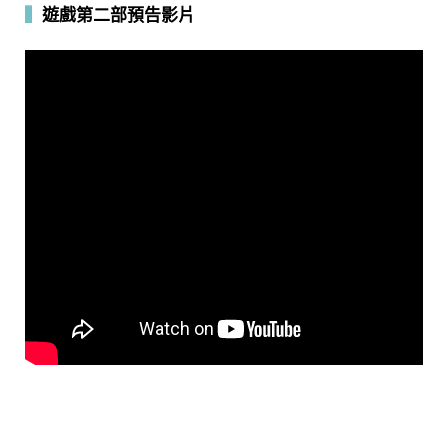
▍
遊戲第二部預告影片