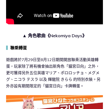
▲ 角色歌曲《Nekomiya Days》
▍
聯乘轉蛋
遊戲將於7月29日至8月12日期間開放聯乘活動英雄轉
蛋，玩家除了將有機會抽出新角色「貓宮日向」之外，
更可獲得另外五位英雄マリア、ポロロッチョ、メグメ
グ、ニコラ テスラ 以及 輝龍院 きらら 的特別衣裝。另
外亦設有期間限定的「貓宮日向」卡牌轉蛋。