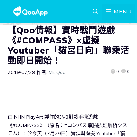
MENU
【Qoo情報】實時戰鬥遊戲
《#COMPASS》×虛擬
Youtuber「貓宮日向」聯乘活
動即日開始！
0
0
2019/07/29
作者:
Mr. Qoo
由 NHN PlayArt 製作的3V3對戰手機遊戲
《#COMPASS》（原名：#コンパス 戦闘摂理解析シス
テム），於今天（7月29日）實裝與虛擬 Youtuber「貓