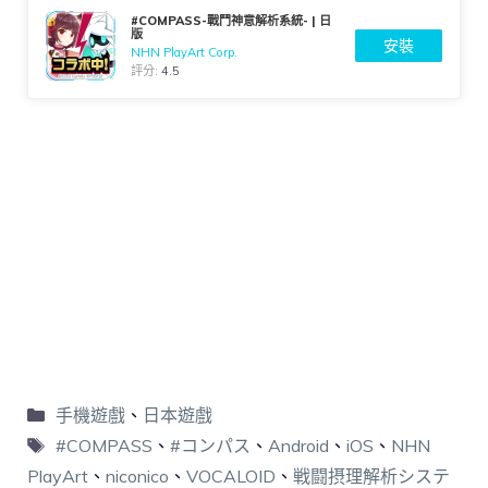
#COMPASS-戰鬥神意解析系統- | 日
版
安裝
NHN PlayArt Corp.
評分:
4.5
手機遊戲
、
日本遊戲
#COMPASS
、
#コンパス
、
Android
、
iOS
、
NHN
PlayArt
、
niconico
、
VOCALOID
、
戦闘摂理解析システ