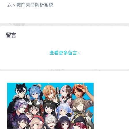
ム
、
戰鬥天命解析系統
留言
查看更多留言 ›