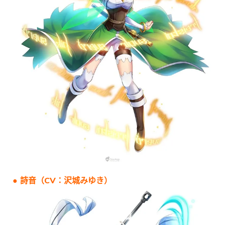
● 詩音（CV：沢城みゆき）