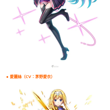
● 愛麗絲（CV：茅野愛衣）