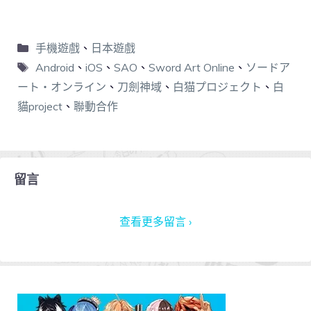
手機遊戲
、
日本遊戲
Android
、
iOS
、
SAO
、
Sword Art Online
、
ソードア
ート・オンライン
、
刀劍神域
、
白猫プロジェクト
、
白
貓project
、
聯動合作
留言
查看更多留言 ›