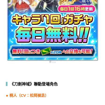
▍
《刀劍神域》聯動登場角色
● 桐人（CV：松岡禎丞）