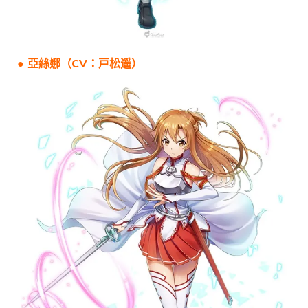
● 亞絲娜（CV：戸松遥）