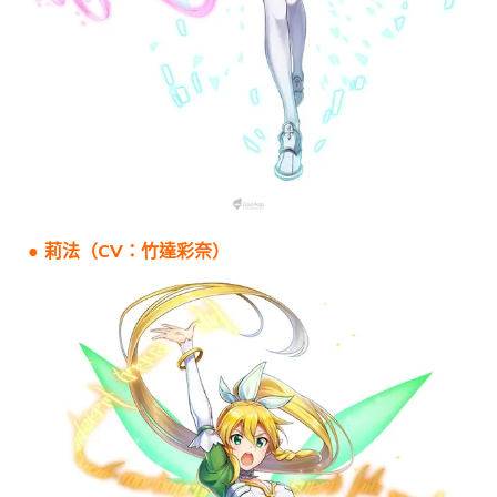
● 莉法（CV：竹達彩奈）