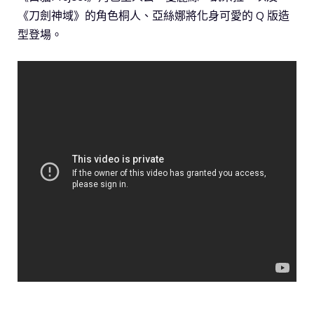
《刀劍神域》的角色桐人、亞絲娜將化身可愛的 Q 版造
型登場。