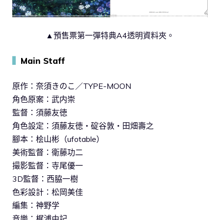
▲預售票第一彈特典A4透明資料夾。
▍
Main Staff
原作：奈須きのこ／TYPE-MOON
角色原案：武内崇
監督：須藤友徳
角色設定：須藤友徳・碇谷敦・田畑壽之
腳本：桧山彬（ufotable）
美術監督：衛藤功二
撮影監督：寺尾優一
3D監督：西脇一樹
色彩設計：松岡美佳
編集：神野学
音樂：梶浦由記