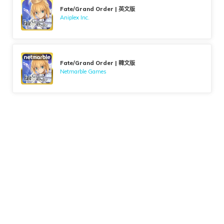
Fate/Grand Order | 英文版
Aniplex Inc.
Fate/Grand Order | 韓文版
Netmarble Games