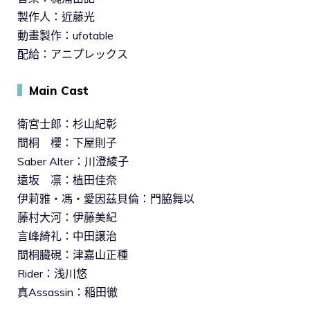
製作人：近藤光
動畫製作：ufotable
配給：アニプレックス
▍
Main Cast
衛宮士郎：杉山紀彰
間桐 櫻：下屋則子
Saber Alter：川澄綾子
遠坂 凛：植田佳奈
伊莉雅・馮・愛因茲貝倫：門脇舞以
藤村大河：伊藤美紀
言峰綺礼：中田譲治
間桐臓硯：津嘉山正種
Rider：浅川悠
真Assassin：稲田徹