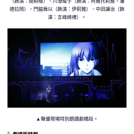
（飾演：間桐櫻）、川澄綾子（飾演：阿爾托莉雅・潘
德拉岡）、門脇舞以（飾演：伊莉雅）、中田讓治（飾
演：言峰綺禮）。
▲聲優現場特別朗讀劇橋段。