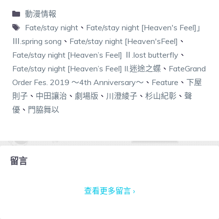
動漫情報
Fate/stay night
、
Fate/stay night [Heaven's Feel]」
Ⅲ.spring song
、
Fate/stay night [Heaven'sFeel]
、
Fate/stay night [Heaven’s Feel] Ⅱ.lost butterfly
、
Fate/stay night [Heaven’s Feel] II.迷途之蝶
、
FateGrand
Order Fes. 2019 ～4th Anniversary～
、
Feature
、
下屋
則子
、
中田讓治
、
劇場版
、
川澄綾子
、
杉山紀彰
、
聲
優
、
門脇舞以
留言
查看更多留言 ›