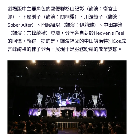
劇場版中主要角色的聲優群杉山紀彰（飾演：衛宮士
郎）、下屋則子（飾演：間桐櫻）、川澄綾子（飾演：
Saber Alter）、門脇舞以（飾演：伊莉雅）、中田讓治
（飾演：言峰綺禮）登壇，分享各自對於Heaven’s Feel
的回憶，執得一提的是，飾演神父的中田讓治特別Cos成
言峰綺禮的樣子登台，展現十足服務粉絲的敬業姿態。