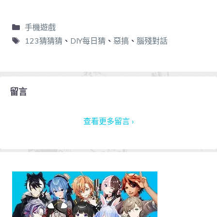
手機遊戲
123猜猜猜
、
DIY每日猜
、
惡搞
、
腦殘對話
留言
查看更多留言 ›