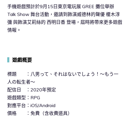
手機遊戲預計於9月15日東京電玩展 GREE 攤位舉辦
Talk Show 舞台活動，邀請到飾演威德林的聲優 榎木淳
彌 與飾演艾莉絲的 西明日香 登場，屆時將帶來更多遊戲
情報。
▍
遊戲概要
標題 ：八男って、それはないでしょう！～もう一
人の転生者～
配信日 ：2020年預定
遊戲類型：RPG
對應平台：iOS/Android
價格 ：免費（含收費道具）