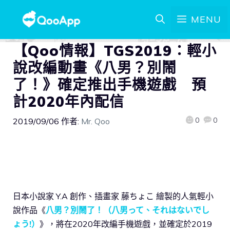
MENU
【Qoo情報】TGS2019：輕小
說改編動畫《八男？別鬧
了！》確定推出手機遊戲 預
計2020年內配信
0
0
2019/09/06
作者:
Mr. Qoo
日本小說家 Y.A 創作、插畫家 藤ちょこ 繪製的人氣輕小
說作品《
八男？別鬧了！（八男って、それはないでし
ょう!）
》，將在2020年改編手機遊戲，並確定於2019