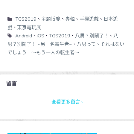
TGS2019
、
主題博覽
、
專輯
、
手機遊戲
、
日本遊
戲
、
東京電玩展
Android
、
iOS
、
TGS2019
、
八男？別鬧了！
、
八
男？別鬧了！ ~另一名轉生者~
、
八男って、それはない
でしょう！～もう一人の転生者～
留言
查看更多留言 ›