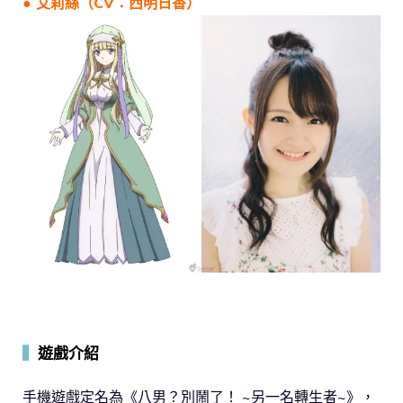
● 艾莉絲（CV：西明日香）
▍
遊戲介紹
手機遊戲定名為《八男？別鬧了！ ~另一名轉生者~》，