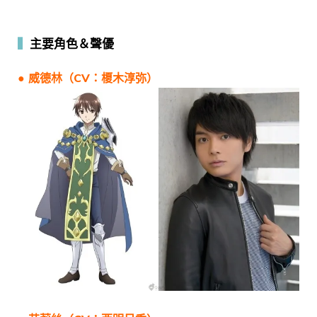
▍
主要角色＆聲優
● 威德林（CV：榎木淳弥）