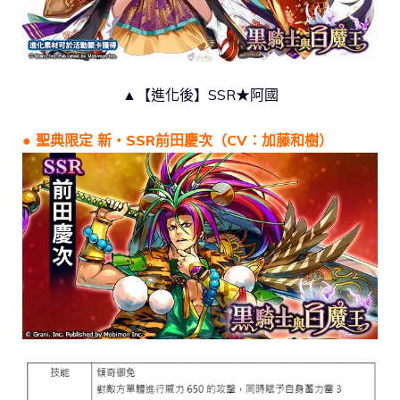
▲【進化後】SSR★阿國
● 聖典限定 新・SSR前田慶次（CV：加藤和樹）