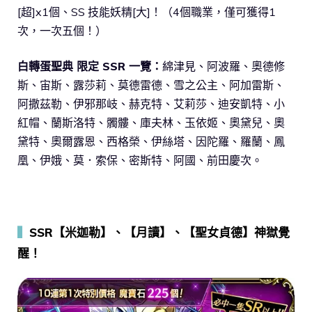
[超]x1個、SS 技能妖精[大]！（4個職業，僅可獲得1
次，一次五個！）
白轉蛋聖典 限定 SSR 一覽：
綿津見、阿波羅、奧德修
斯、宙斯、露莎莉、莫德雷德、雪之公主、阿加雷斯、
阿撒茲勒、伊邪那岐、赫克特、艾莉莎、迪安凱特、小
紅帽、蘭斯洛特、髑髏、庫夫林、玉依姬、奧黛兒、奧
黛特、奧爾露恩、西格榮、伊絲塔、因陀羅、羅蘭、鳳
凰、伊娥、莫．索保、密斯特、阿國、前田慶次。
▍
SSR【米迦勒】、【月讀】、【聖女貞德】神獄覺
醒！