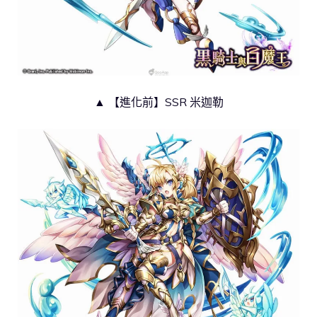
▲ 【進化前】SSR 米迦勒