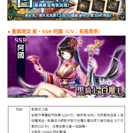
● 聖典限定 新・SSR 阿國（CV：有馬莞奈）