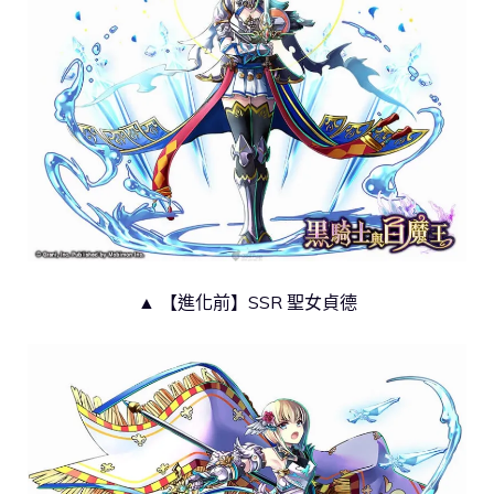
▲ 【進化前】SSR 聖女貞德