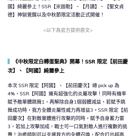
國】綺麗參上！SSR【米迦勒】、【月讀】、【聖女貞
德】神獄覺醒以及中秋節限定活動正式開催！
<以下為官方提供原文>
▍
《中秋限定白轉蛋聖典》開幕！SSR 限定【前田慶
次】、【阿國】綺麗參上
本次 SSR 限定【阿國】、【前田慶次】總 pick up 為
4%，SSR【阿國】擁有超強化的炎屬攻擊！同時有機率
賦予敵單體跳舞1，再解除自身1個弱體減益，若賦予跳
舞成功時，我方全體炎屬性威力再增益3。SSR 限定【前
田慶次】在對敵單體進行攻擊的同時，賦予自身蓄力雷
3，若加上攻擊加成，戰士可一口氣對敵人進行複數的挑
釁！治癒師則可以支援我方的全體召喚，配合打出超高