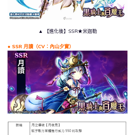
▲ 【進化後】SSR★米迦勒
● SSR 月讀（CV：內山夕實）