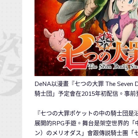
DeNA以漫畫『七つの大罪 The Seven
騎士団」予定會在2015年初配信。事
『七つの大罪ポケットの中の騎士団是沿用原作的
展開的RPG手遊。舞台是架空世界的「
ン）のメリオダス」會跟傳説騎士團「