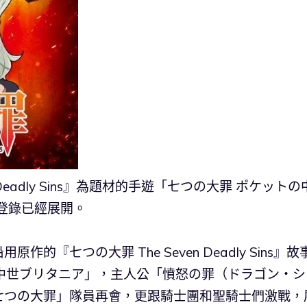
 Deadly Sins』為題材的手遊「七つの大罪 ポケットの
前登錄已經展開。
『七つの大罪 The Seven Deadly Sins』故
中世ブリタニア」，主人公「憤怒の罪（ドラゴン・シ
七つの大罪」隊員再會，更跟騎士團和聖騎士們激戰，