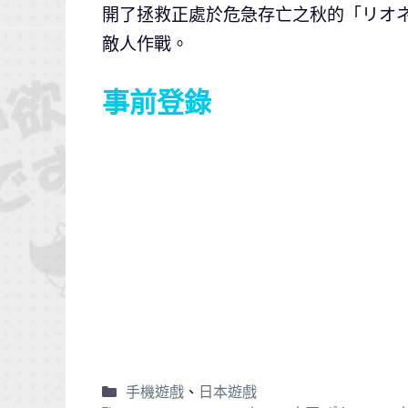
開了拯救正處於危急存亡之秋的「リオ
敵人作戰。
事前登錄
手機遊戲
、
日本遊戲