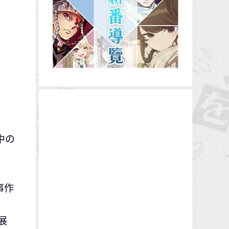
中の
事作
展