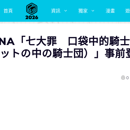
首頁
資訊
獨家
漫畫
遊
eNA「七大罪 口袋中的騎士
ケットの中の騎士団）」事前
0