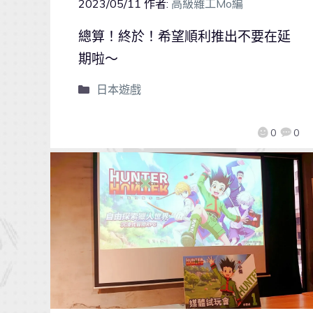
2023/05/11
作者:
高級雜工Mo編
總算！終於！希望順利推出不要在延
期啦～
日本遊戲
0
0