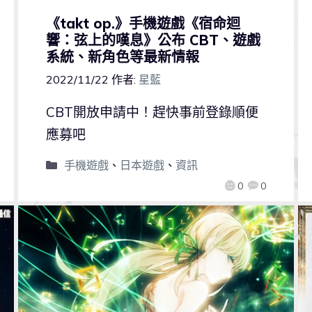
《takt op.》手機遊戲《宿命迴
響：弦上的嘆息》公布 CBT、遊戲
系統、新角色等最新情報
2022/11/22
作者:
星藍
CBT開放申請中！趕快事前登錄順便
應募吧
手機遊戲
、
日本遊戲
、
資訊
0
0