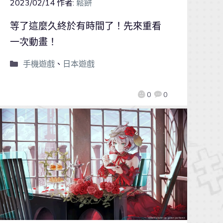
2023/02/14
作者:
鬆餅
等了這麼久終於有時間了！先來重看
一次動畫！
手機遊戲
、
日本遊戲
0
0