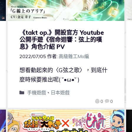
《takt op.》開設官方 Youtube
公開手遊《宿命迴響：弦上的嘆
息》角色介紹 PV
2022/07/05
作者:
高級雜工Mo編
想看動起來的〈G弦之歌〉，到底什
麼時候要推出呢( ˘•ω•˘ )
手機遊戲
、
日本遊戲
0
0