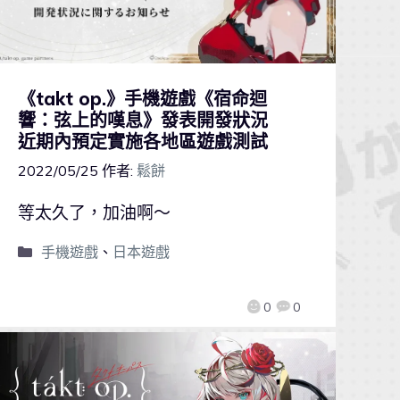
《takt op.》手機遊戲《宿命迴
響：弦上的嘆息》發表開發狀況
近期內預定實施各地區遊戲測試
2022/05/25
作者:
鬆餅
等太久了，加油啊～
手機遊戲
、
日本遊戲
0
0