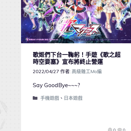
歌姬們下台一鞠躬！手遊《歌之超
時空要塞》宣布將終止營運
2022/04/27
作者:
高級雜工Mo編
Say GoodBye~~~?
手機遊戲
、
日本遊戲
0
0