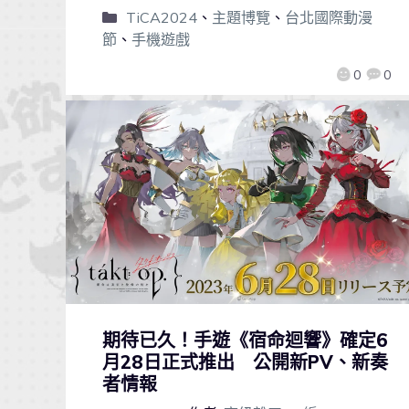
TiCA2024
、
主題博覽
、
台北國際動漫
節
、
手機遊戲
0
0
期待已久！手遊《宿命迴響》確定6
月28日正式推出 公開新PV、新奏
者情報