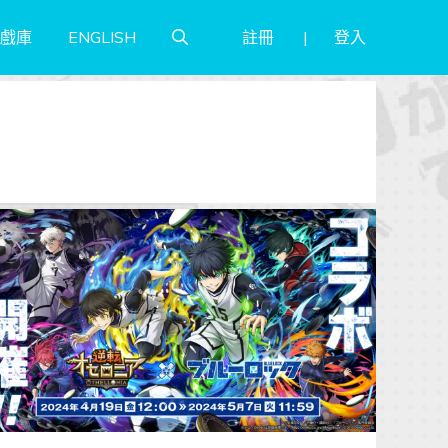
註冊
登入
戲庫
ENGLISH