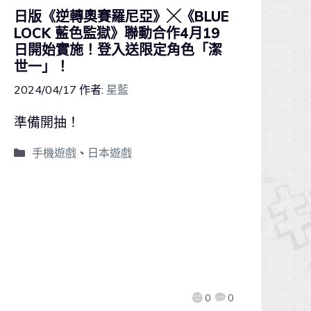
日版《逆轉奧賽羅尼亞》╳《BLUE
LOCK 藍色監獄》聯動合作4月19
日開始實施！登入送限定角色「潔
世一」！
2024/04/17
作者:
星藍
準備開抽！
手機遊戲
、
日本遊戲
0
0