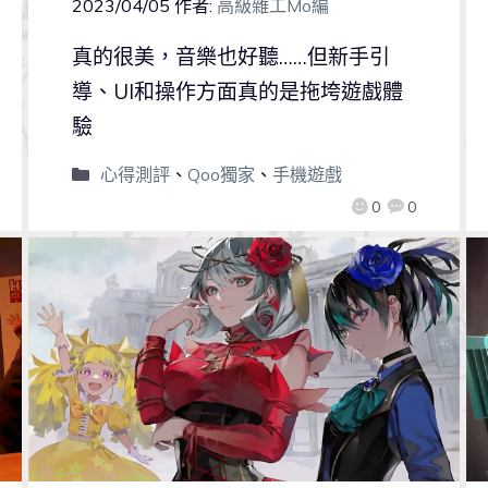
2023/04/05
作者:
高級雜工Mo編
真的很美，音樂也好聽……但新手引
導、UI和操作方面真的是拖垮遊戲體
驗
心得測評
、
Qoo獨家
、
手機遊戲
0
0