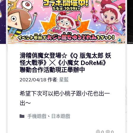
滑稽俏魔女登場☆《Q 版鬼太郎 妖
怪大戰爭》╳《小魔女 DoReMi》
聯動合作活動現正舉辦中
2022/04/18
作者:
星藍
希望下次可以把小桃子跟小花也出一
出～
手機遊戲
、
日本遊戲
0
0