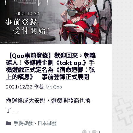
【Qoo事前登錄】歡迎回來，朝雛
磔人！多媒體企劃《takt op.》手
機遊戲正式定名為《宿命迴響：弦
上的嘆息》 事前登錄正式展開
2021/12/22
作者:
Mr. Qoo
命運換成大安娜，遊戲開發商也換
了……
手機遊戲
、
日本遊戲
0
0