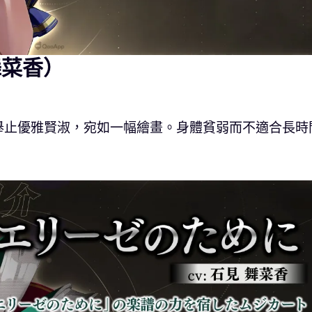
舞菜香）
舉止優雅賢淑，宛如一幅繪畫。身體貧弱而不適合長時