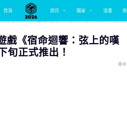
首頁
資訊
獨家
漫畫
遊
遊戲《宿命迴響：弦上的嘆
月下旬正式推出！
0