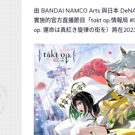
由 BANDAI NAMCO Arts 與日本 
實施的官方直播節目「takt op.情報局
op. 運命は真紅き旋律の街を）將在2