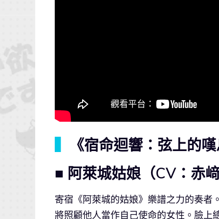
▍
《宿命迴響：弦上的嘆
■ 阿萊城姑娘（CV：赤
寄宿《阿萊城的姑娘》樂譜之力的奏者
將照顧他人當作自己使命的女性。臉上