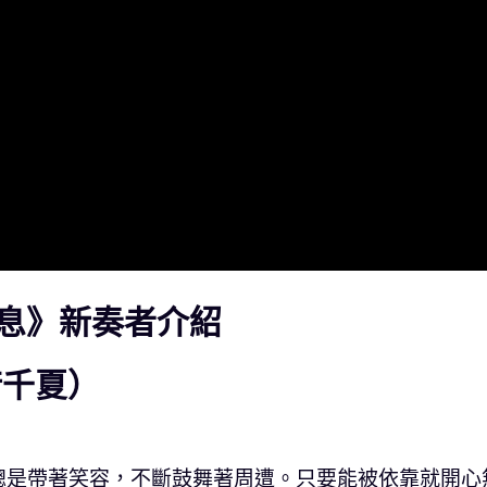
息》新奏者介紹
﨑千夏）
。
總是帶著笑容，不斷鼓舞著周遭。只要能被依靠就開心