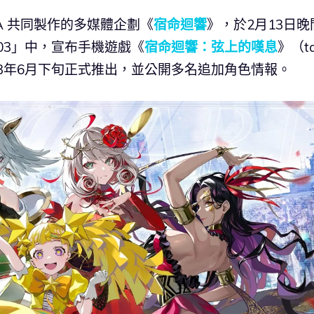
DeNA 共同製作的多媒體企劃《
宿命迴響
》，於2月13日晚
 #03」中，宣布手機遊戲《
宿命迴響：弦上的嘆息
》（ta
023年6月下旬正式推出，並公開多名追加角色情報。