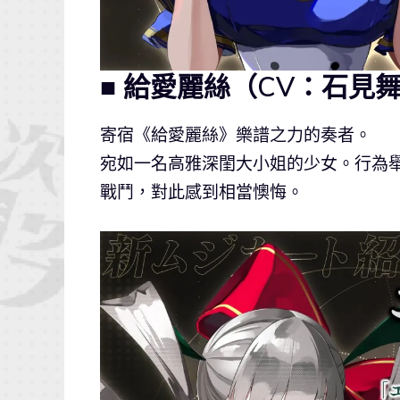
■ 給愛麗絲（CV：石見
寄宿《給愛麗絲》樂譜之力的奏者。
宛如一名高雅深閨大小姐的少女。行為
戰鬥，對此感到相當懊悔。