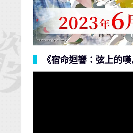
▍
《宿命迴響：弦上的嘆息