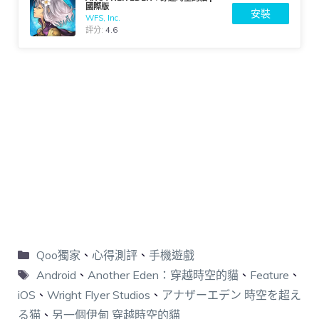
國際版
安裝
WFS, Inc.
評分:
4.6
Qoo獨家
、
心得測評
、
手機遊戲
Android
、
Another Eden：穿越時空的貓
、
Feature
、
iOS
、
Wright Flyer Studios
、
アナザーエデン 時空を超え
る猫
、
另一個伊甸 穿越時空的貓