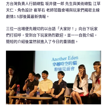
方台灣負責人行銷總監 坂井健一郎 先生與美術總監 江草
天仁、角色設計 崔莘右 老師蒞臨會場與玩家們揭密主線
劇情1.5部後篇最新情報。
三位一出場便先親切的以台語「大家好！」向台下玩家
們打招呼，受到台下玩家熱烈歡迎，並一一自我介紹，
簡短的介紹後當然就進入了今日的重頭戲。