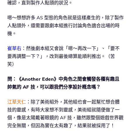
確認，直到製作人點頭的狀況。
嗯～想想許多 AS 型態的角色就是這樣產生的，除了製作
人點頭外，還需要跟劇本組進行討論角色適合出場的時
機。
崔莘右
：然後劇本組又會說「嗯～再改一下」、「要不
要再調整一下？」，改到最後總算能順利推出。（苦
笑）
問：《Another Eden》中角色之間會觸發各種有趣且
帥氣的 AF 技，可以跟我們分享設計概念嗎？
江草天仁
：除了美術組外，其他組也會一起幫忙想合體
技的靈感，有時大家想不到靈感，美術組就隨便做了一
個，像是太陽戴著眼鏡的 AF 技，雖然跟整個遊戲世界觀
完全無關，但因為實在太有趣了，結果就被採用了！