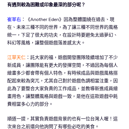
有遇到較為困難或印象最深的部分呢？
崔莘右
：《Another Eden》因為整體圍繞在過去、現
在、未來三種不同的世界，為了讓三種不同世界的風格
統一，下足了很大的功夫，在設計時要避免太過夢幻、
科幻等風格，讓整個遊戲落差感太大。
江草天仁
：託大家的福，遊戲開發團隊陸續增加了不少
新成員，讓團隊能有更大的發揮空間，不過因為每個人
繪畫多少都會帶有個人特色，有時候成品與遊戲風格搭
配起來較為突兀，尤其自己對於遊戲色調相當注重，因
此為了要整合大家負責的工作成品，並教導新進成員繪
畫用色，讓整體風格與遊戲一致，是他在這款遊戲中耗
費相當多心力的部分。
順道一提，其實負責遊戲背景的也有一位台灣人喔！這
次來台之前還向他詢問了有哪些必吃的美食。