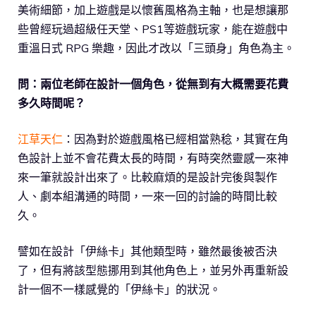
美術細節，加上遊戲是以懷舊風格為主軸，也是想讓那
些曾經玩過超級任天堂、PS1等遊戲玩家，能在遊戲中
重溫日式 RPG 樂趣，因此才改以「三頭身」角色為主。
問：兩位老師在設計一個角色，從無到有大概需要花費
多久時間呢？
江草天仁
：因為對於遊戲風格已經相當熟稔，其實在角
色設計上並不會花費太長的時間，有時突然靈感一來神
來一筆就設計出來了。比較麻煩的是設計完後與製作
人、劇本組溝通的時間，一來一回的討論的時間比較
久。
譬如在設計「伊絲卡」其他類型時，雖然最後被否決
了，但有將該型態挪用到其他角色上，並另外再重新設
計一個不一樣感覺的「伊絲卡」的狀況。