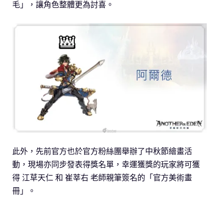
毛」，讓角色整體更為討喜。
此外，先前官方也於官方粉絲團舉辦了中秋節繪畫活
動，現場亦同步發表得獎名單，幸運獲獎的玩家將可獲
得 江草天仁 和 崔莘右 老師親筆簽名的「官方美術畫
冊」。