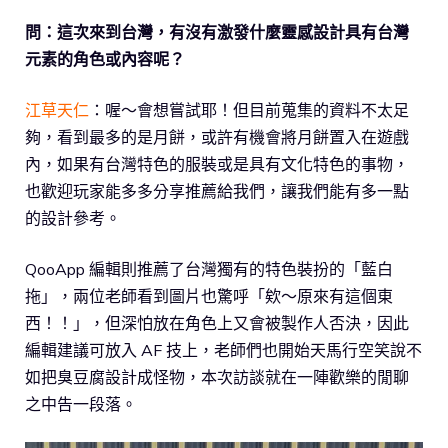
問：這次來到台灣，有沒有激發什麼靈感設計具有台灣
元素的角色或內容呢？
江草天仁
：喔～會想嘗試耶！但目前蒐集的資料不太足
夠，看到最多的是月餅，或許有機會將月餅置入在遊戲
內，如果有台灣特色的服裝或是具有文化特色的事物，
也歡迎玩家能多多分享推薦給我們，讓我們能有多一點
的設計參考。
QooApp 編輯則推薦了台灣獨有的特色裝扮的「藍白
拖」，兩位老師看到圖片也驚呼「欸～原來有這個東
西！！」，但深怕放在角色上又會被製作人否決，因此
編輯建議可放入 AF 技上，老師們也開始天馬行空笑說不
如把臭豆腐設計成怪物，本次訪談就在一陣歡樂的閒聊
之中告一段落。