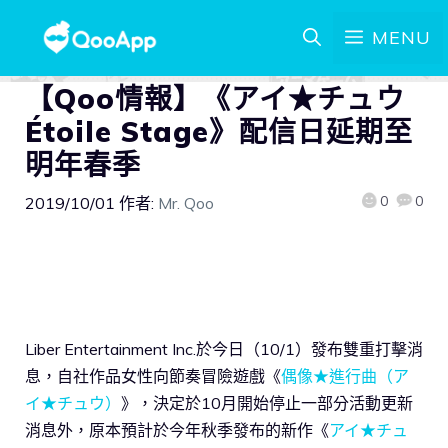
MENU
【Qoo情報】《アイ★チュウ
Étoile Stage》配信日延期至
明年春季
0
0
2019/10/01
作者:
Mr. Qoo
Liber Entertainment Inc.於今日（10/1）發布雙重打擊消
息，自社作品女性向節奏冒險遊戲《
偶像★進行曲（ア
イ★チュウ）
》，決定於10月開始停止一部分活動更新
消息外，原本預計於今年秋季發布的新作《
アイ★チュ