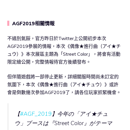
▍
AGF2019相關情報
不過別氣餒，官方昨日於Twitter上公開初步本次
AGF2019參展的情報，本次《偶像★進行曲（アイ★チ
ュウ）》本次展區主題為「Street Color」，將會有活動
限定繪公開，完整情報待官方後續發布。
但伴隨遊戲將一部停止更新，詳細關服時間尚未訂定的
氛圍下，本次《偶像★進行曲（アイ★チュウ）》或許
會是倒數幾次參加AGF2019了，請各位玩家抓緊機會。
【
#AGF_2019
】今年の「アイ★チュ
ウ」ブースは『Street Color』がテーマ