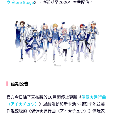
ウ Étoile Stage
》，也延期至2020年春季配信。
▍
延期公告
官方今日除了宣布將於10月起停止更新《
偶像★進行曲
（アイ★チュウ）
》遊戲活動和新卡池、復刻卡池並製
作離線版的《偶像★進行曲（アイ★チュウ）》供玩家