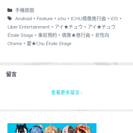
手機遊戲
Android
、
Feature
、
ichu
、
ICHU偶像進行曲
、
iOS
、
Liber Entertainment
、
アイ★チュウ
、
アイ★チュウ
Étoile Stage
、
事前預約
、
偶像★進行曲
、
女性向
Otome
、
愛★Chu Étoile Stage
留言
查看更多留言 ›