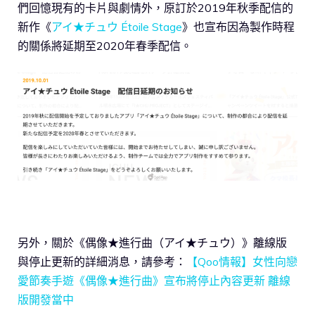
們回憶現有的卡片與劇情外，原訂於2019年秋季配信的
新作《
アイ★チュウ Étoile Stage
》也宣布因為製作時程
的關係將延期至2020年春季配信。
另外，關於《偶像★進行曲（アイ★チュウ）》離線版
與停止更新的詳細消息，請參考：
【Qoo情報】女性向戀
愛節奏手遊《偶像★進行曲》宣布將停止內容更新 離線
版開發當中