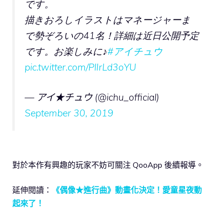
です。
描きおろしイラストはマネージャーま
で勢ぞろいの41名！詳細は近日公開予定
です。お楽しみに♪
#アイチュウ
pic.twitter.com/PlIrLd3oYU
— アイ★チュウ (@ichu_official)
September 30, 2019
對於本作有興趣的玩家不妨可關注 QooApp 後續報導。
延伸閱讀：
《偶像★進行曲》動畫化決定！愛童星夜動
起來了！