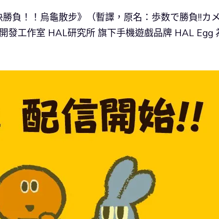
勝負！！烏龜散步》（暫譯，原名：歩数で勝負!!カ
工作室 HAL研究所 旗下手機遊戲品牌 HAL Egg 