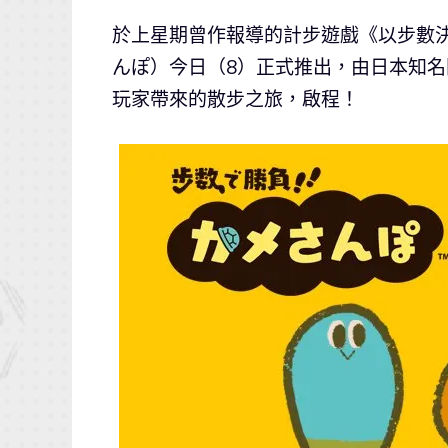
於上星期曾作報導的計步遊戲《以步數決
んぽ）今日（8）正式推出，由日本知名開發
玩家帶來的散步之旅，啟程！