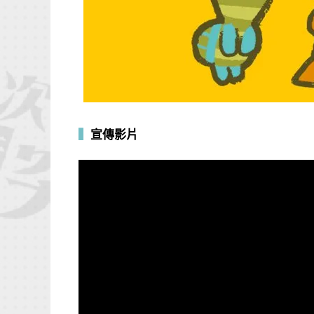
▍
宣傳影片