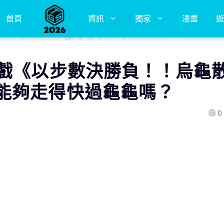
首頁
資訊
獨家
漫畫
遊
遊戲《以步數決勝負！！烏龜
能夠走得快過龜龜嗎？
0