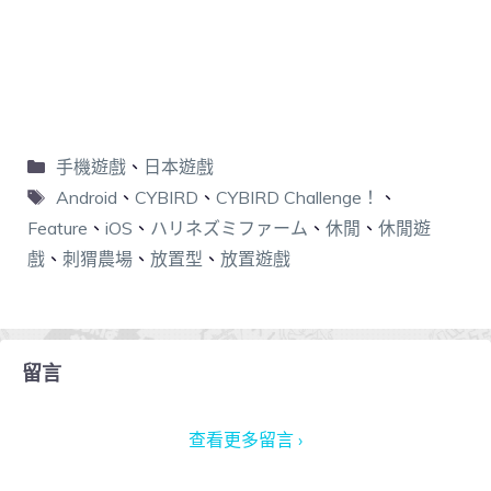
手機遊戲
、
日本遊戲
Android
、
CYBIRD
、
CYBIRD Challenge！
、
Feature
、
iOS
、
ハリネズミファーム
、
休閒
、
休閒遊
戲
、
刺猬農場
、
放置型
、
放置遊戲
留言
查看更多留言 ›