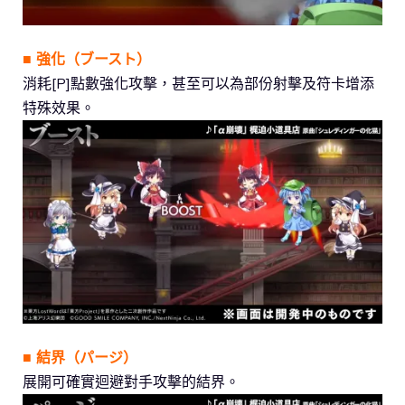
■ 強化（ブースト）
消耗[P]點數強化攻擊，甚至可以為部份射擊及符卡增添
特殊效果。
■ 結界（パージ）
展開可確實迴避對手攻擊的結界。