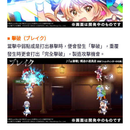
■ 擊破（ブレイク）
當擊中弱點或是打出暴擊時，便會發生「擊破」，重覆
發生時更會打出「完全擊破」，製造攻擊機會。