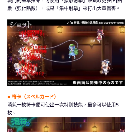
戰鬥的基本指令，可使用「擴散射擊」來獲取更多[P]點
數（強化點數），或是「集中射擊」來打出大量傷害。
■ 符卡（スペルカード）
消耗一枚符卡便可使出一次特別技能，最多可以使用5
枚。