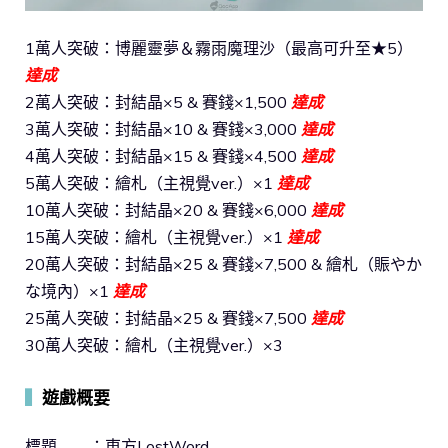
1萬人突破：博麗靈夢＆霧雨魔理沙（最高可升至★5）
達成
2萬人突破：封結晶×5 & 賽錢×1,500
達成
3萬人突破：封結晶×10 & 賽錢×3,000
達成
4萬人突破：封結晶×15 & 賽錢×4,500
達成
5萬人突破：繪札（主視覺ver.）×1
達成
10萬人突破：封結晶×20 & 賽錢×6,000
達成
15萬人突破：繪札（主視覺ver.）×1
達成
20萬人突破：封結晶×25 & 賽錢×7,500 & 繪札（賑やか
な境內）×1
達成
25萬人突破：封結晶×25 & 賽錢×7,500
達成
30萬人突破：繪札（主視覺ver.）×3
▍
遊戲概要
標題 ：東方LostWord