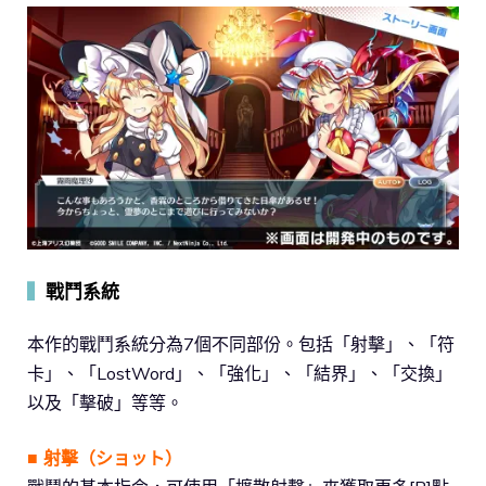
▍
戰鬥系統
本作的戰鬥系統分為7個不同部份。包括「射擊」、「符
卡」、「LostWord」、「強化」、「結界」、「交換」
以及「擊破」等等。
■ 射擊（ショット）