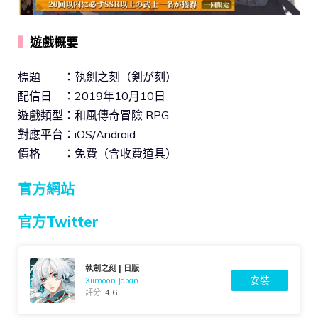
▍
遊戲概要
標題 ：執劍之刻（剣が刻）
配信日 ：2019年10月10日
遊戲類型：和風傳奇冒險 RPG
對應平台：iOS/Android
價格 ：免費（含收費道具）
官方網站
官方Twitter
執劍之刻 | 日版
安裝
Xiimoon Japan
評分:
4.6