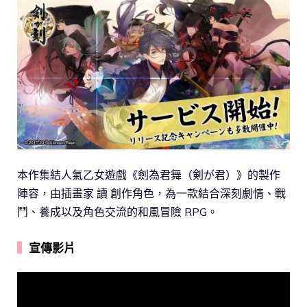
本作集結人氣乙女遊戲《劍為君舞（剣が君）》的製作
陣容，由插畫家 讀 創作角色，為一款結合深刻劇情、戰
鬥、養成以及角色交流的和風冒險 RPG。
▍
宣傳影片