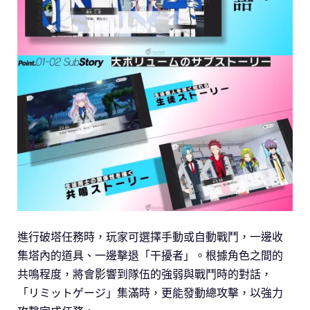
進行破塔任務時，玩家可選擇手動或自動戰鬥，一邊收
集塔內的道具、一邊擊退「干擾者」。根據角色之間的
共鳴程度，將會影響到隊伍的強弱與戰鬥時的對話，
「リミットゲージ」集滿時，更能發動總攻擊，以強力