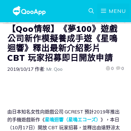
MENU
【Qoo情報】《夢100》遊戲
公司新作模擬養成手遊《星鳴
迴響》釋出最新介紹影片
CBT 玩家招募即日開放申請
0
0
2019/10/17
作者:
Mr. Qoo
由日本知名女性向遊戲公司 GCREST 預計2019年推出
的手機遊戲新作《
星鳴迴響（星鳴エコーズ）
》，本日
（10月17日）開放 CBT 玩家招募，並釋出由遠野涼太