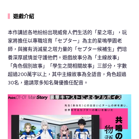
▍
遊戲介紹
本作講述各地紛紛出現威脅人們生活的「星之塔」，玩
家將擔任以專職培育「セプター」為主的星鳴學園老
師，與擁有消滅星之塔力量的「セプター候補生」們培
養深厚感情並守護他們。遊戲故事分為「主線故事」
「角色個別故事」「學生之間相關故事」三部分，字數
超過200萬字以上，其中主線故事為全語音，角色超過
30名，邀請眾多知名聲優擔任配音。