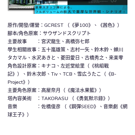
原作/開發/運營：GCREST （《夢100》、《茜色》）
腳本/角色原案：サウザンドスクリプト
主要故事 ：宮沢龍生、高橋弥七郎
學生相關故事：五十嵐雄策、志村一矢、鈴木鈴、蝉川
タカマル、水沢あきと、菱田愛日、古橋秀之、来楽零
角色設計原案：キナコ、左近堂絵里（《桃組戰
記》）、鈴木次郎、Tiv、TCB、雪広うたこ（《B-
Project》）
主要角色原案：高屋奈月（《魔法水果籃》）
塔內容美術 ：TAKORASU （《勇氣默示錄》）
音樂 ：佐橋俊彦 （《鋼彈SEED》、音樂劇《網
球王子》）