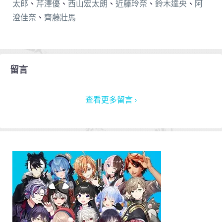
太郎
、
芹澤優
、
西山宏太朗
、
近藤玲奈
、
鈴木達央
、
阿
澄佳奈
、
齊藤壯馬
留言
查看更多留言 ›