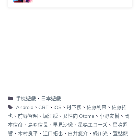
手機遊戲
、
日本遊戲
Android
、
CBT
、
iOS
、
丹下櫻
、
佐藤利奈
、
佐藤拓
也
、
前野智昭
、
堀江瞬
、
女性向 Otome
、
小野友樹
、
岡
本信彦
、
島﨑信長
、
早見沙織
、
星鳴エコーズ
、
星鳴迴
響
、
木村良平
、
江口拓也
、
白井悠介
、
緑川光
、
置鮎龍