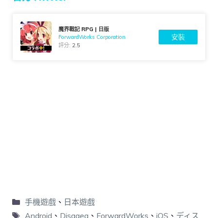
魔界戰記 RPG | 日版
安裝
ForwardWorks Corporation
評分:
2.5
手機遊戲
、
日本遊戲
Android
、
Disgaea
、
ForwardWorks
、
iOS
、
ディス