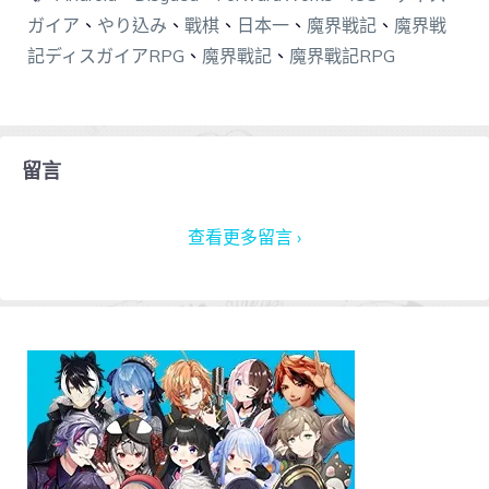
ガイア
、
やり込み
、
戰棋
、
日本一
、
魔界戦記
、
魔界戦
記ディスガイアRPG
、
魔界戰記
、
魔界戰記RPG
留言
查看更多留言 ›